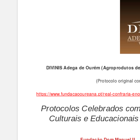
DIVINIS Adega de Ourém (Agroprodutos d
(Protocolo original 
https://www.fundacaooureana.pt/real-confraria-eno
Protocolos Celebrados com
Culturais e Educacionais
Fundação Dom Manuel II
–