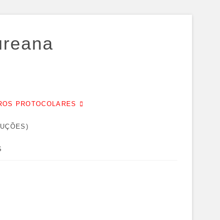
ureana
EIROS PROTOCOLARES
DUÇÕES)
S