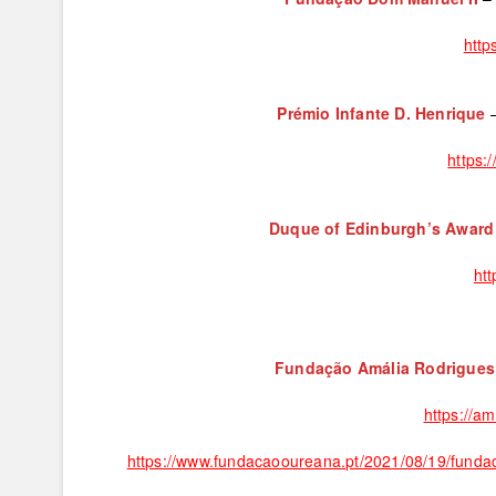
http
P
rémio Infante D. Henrique
https:
Duque of Edinburgh’s Awar
htt
Fundação Amália Rodrigues
https://am
https://www.fundacaooureana.pt/2021/08/19/funda