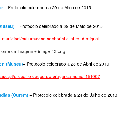
or
– Protocolo celebrado a 29 de Maio de 2015
(Museu)
– Protocolo celebrado a 29 de Maio de 2015
-municipal/cultura/casa-senhorial-d-el-rei-d-miguel
lon (Museu)
– Protocolo celebrado a 28 de Abril de 2019
.sapo.pt/d-duarte-duque-de-braganca-numa-451007
órdias (Ourém)
–
Protocolo celebrado a 24 de Julho de 2013