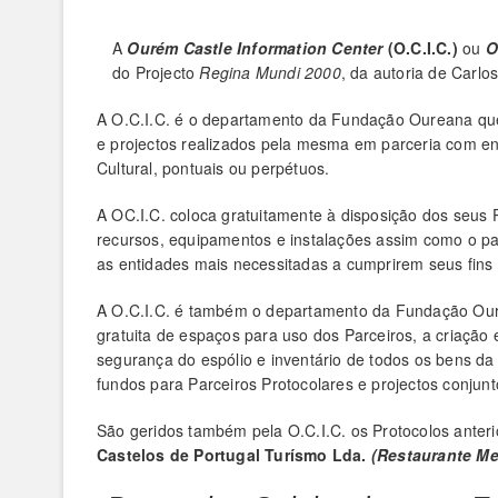
A
Ourém Castle Information Center
(O.C.I.C.)
ou
O
do Projecto
Regina Mundi 2000
, da autoria de Carlos
A O.C.I.C. é o departamento da Fundação Oureana que
e projectos realizados pela mesma em parceria com e
Cultural, pontuais ou perpétuos.
A OC.I.C. coloca gratuitamente à disposição dos seus P
recursos, equipamentos e instalações assim como o pat
as entidades mais necessitadas a cumprirem seus fins e
A O.C.I.C. é também o departamento da Fundação Our
gratuita de espaços para uso dos Parceiros, a criaçã
segurança do espólio e inventário de todos os bens
fundos para Parceiros Protocolares e projectos conjunt
São geridos também pela O.C.I.C. os Protocolos anter
Castelos de Portugal Turísmo Lda.
(Restaurante Me