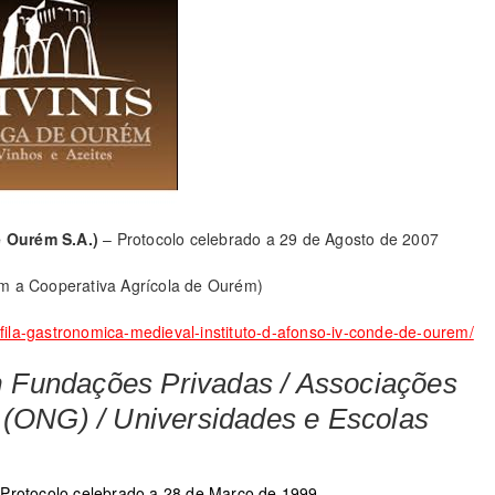
e Ourém S.A.)
– Protocolo celebrado a 29 de Agosto de 2007
com a Cooperativa Agrícola de Ourém)
fila-gastronomica-medieval-instituto-d-afonso-iv-conde-de-ourem/
 Fundações Privadas / Associações
 (ONG) / Universidades e Escolas
 Protocolo celebrado a 28 de Março de 1999