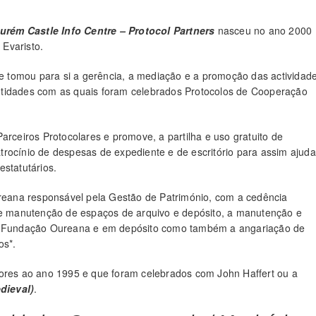
urém Castle Info Centre – Protocol Partners
nasceu no ano 2000
 Evaristo.
 tomou para si a gerência, a mediação e a promoção das actividad
ntidades com as quais foram celebrados Protocolos de Cooperação
arceiros Protocolares e promove, a partilha e uso gratuito de
rocínio de despesas de expediente e de escritório para assim ajuda
statutários.
eana responsável pela Gestão de Património, com a cedência
o e manutenção de espaços de arquivo e depósito, a manutenção e
 da Fundação Oureana e em depósito como também a angariação de
os*.
iores ao ano 1995 e que foram celebrados com John Haffert ou a
dieval)
.