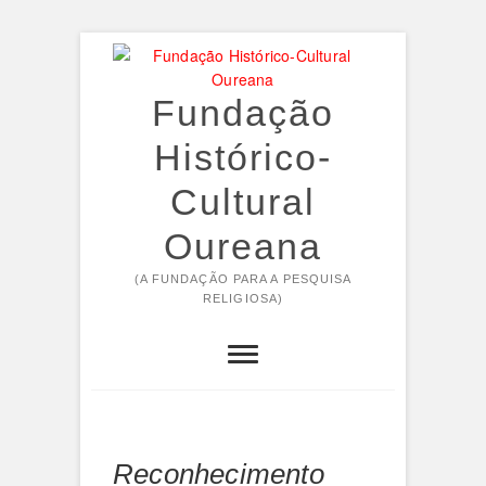
Skip
to
content
Fundação
Histórico-
Cultural
Oureana
(A FUNDAÇÃO PARA A PESQUISA
RELIGIOSA)
Reconhecimento