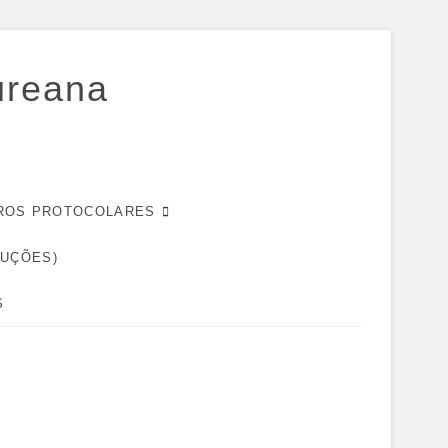
ureana
EIROS PROTOCOLARES
DUÇÕES)
S