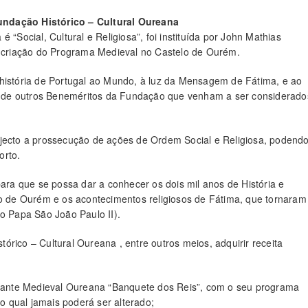
undação Histórico – Cultural Oureana
 “Social, Cultural e Religiosa”, foi instituída por John Mathias
da criação do Programa Medieval no Castelo de Ourém.
 história de Portugal ao Mundo, à luz da Mensagem de Fátima, e ao
 de outros Beneméritos da Fundação que venham a ser considerado
bjecto a prossecução de ações de Ordem Social e Religiosa, podend
orto.
para que se possa dar a conhecer os dois mil anos de História e
lo de Ourém e os acontecimentos religiosos de Fátima, que tornaram
 o Papa São João Paulo II).
rico – Cultural Oureana , entre outros meios, adquirir receita
aurante Medieval Oureana “Banquete dos Reis”, com o seu programa
 o qual jamais poderá ser alterado;