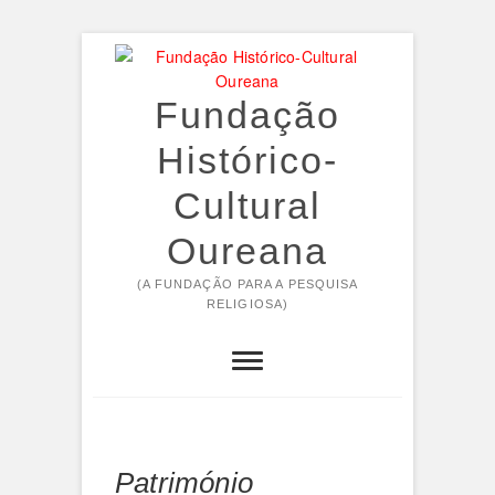
Skip
to
content
Fundação
Histórico-
Cultural
Oureana
(A FUNDAÇÃO PARA A PESQUISA
RELIGIOSA)
Património