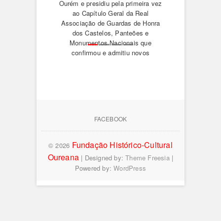
das
Ourém e presidiu pela primeira vez
Teól
ao Capítulo Geral da Real
reli
Associação de Guardas de Honra
grup
Paulo,
dos Castelos, Panteões e
dep
ra se
Monumentos Nacionais que
rec
cional
confirmou e admitiu novos
conc
membros.
3
Our
MORE ARTICLES
CONTINUE READING
FACEBOOK
Fundação Histórico-Cultural
© 2026
Oureana
| Designed by:
Theme Freesia
|
Powered by:
WordPress