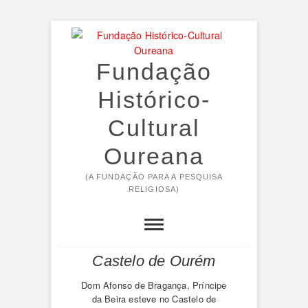
Skip
to
content
Fundação
Histórico-
Cultural
G
Oureana
pé
Príncipe da Beira
(A FUNDAÇÃO PARA A PESQUISA
São
Ca
RELIGIOSA)
preside a
e-
c
Investiduras da Real
is
Re
Guarda de Honra no
A Re
Castelo de Ourém
al
grupo
Dom Afonso de Bragança, Príncipe
Vind
ano
da Beira esteve no Castelo de
de