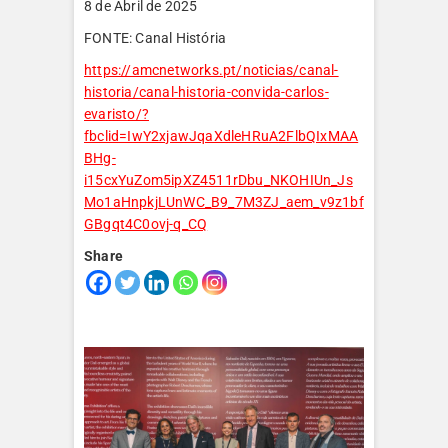
8 de Abril de 2025
FONTE: Canal História
https://amcnetworks.pt/noticias/canal-
historia/canal-historia-convida-carlos-
evaristo/?
fbclid=IwY2xjawJqaXdleHRuA2FlbQIxMAA
BHg-
i15cxYuZom5ipXZ4511rDbu_NKOHIUn_Js
Mo1aHnpkjLUnWC_B9_7M3ZJ_aem_v9z1bf
GBgqt4C0ovj-q_CQ
Share