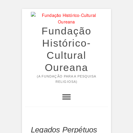
Skip
to
content
Fundação
Histórico-
Cultural
Oureana
(A FUNDAÇÃO PARA A PESQUISA
RELIGIOSA)
Legados Perpétuos