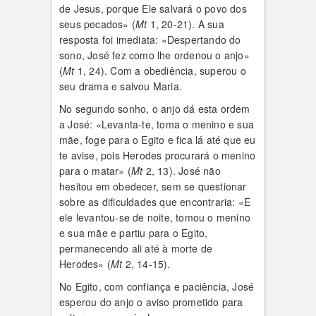
de Jesus, porque Ele salvará o povo dos
seus pecados» (
Mt
1, 20-21). A sua
resposta foi imediata: «Despertando do
sono, José fez como lhe ordenou o anjo»
(
Mt
1, 24). Com a obediência, superou o
seu drama e salvou Maria.
No segundo sonho, o anjo dá esta ordem
a José: «Levanta-te, toma o menino e sua
mãe, foge para o Egito e fica lá até que eu
te avise, pois Herodes procurará o menino
para o matar» (
Mt
2, 13). José não
hesitou em obedecer, sem se questionar
sobre as dificuldades que encontraria: «E
ele levantou-se de noite, tomou o menino
e sua mãe e partiu para o Egito,
permanecendo ali até à morte de
Herodes» (
Mt
2, 14-15).
No Egito, com confiança e paciência, José
esperou do anjo o aviso prometido para