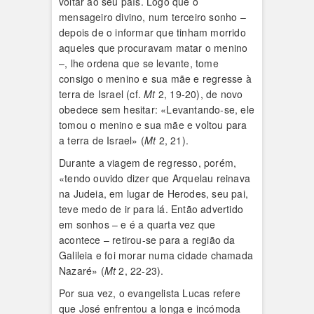
voltar ao seu país. Logo que o
mensageiro divino, num terceiro sonho –
depois de o informar que tinham morrido
aqueles que procuravam matar o menino
–, lhe ordena que se levante, tome
consigo o menino e sua mãe e regresse à
terra de Israel (cf.
Mt
2, 19-20), de novo
obedece sem hesitar: «Levantando-se, ele
tomou o menino e sua mãe e voltou para
a terra de Israel» (
Mt
2, 21).
Durante a viagem de regresso, porém,
«tendo ouvido dizer que Arquelau reinava
na Judeia, em lugar de Herodes, seu pai,
teve medo de ir para lá. Então advertido
em sonhos – e é a quarta vez que
acontece – retirou-se para a região da
Galileia e foi morar numa cidade chamada
Nazaré» (
Mt
2, 22-23).
Por sua vez, o evangelista Lucas refere
que José enfrentou a longa e incómoda