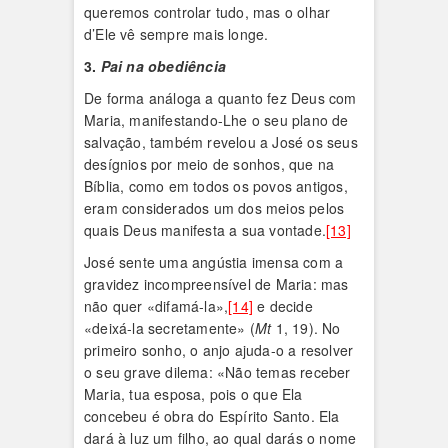
queremos controlar tudo, mas o olhar
d’Ele vê sempre mais longe.
3.
Pai na obediência
De forma análoga a quanto fez Deus com
Maria, manifestando-Lhe o seu plano de
salvação, também revelou a José os seus
desígnios por meio de sonhos, que na
Bíblia, como em todos os povos antigos,
eram considerados um dos meios pelos
quais Deus manifesta a sua vontade.
[13]
José sente uma angústia imensa com a
gravidez incompreensível de Maria: mas
não quer «difamá-la»,
[14]
e decide
«deixá-la secretamente» (
Mt
1, 19). No
primeiro sonho, o anjo ajuda-o a resolver
o seu grave dilema: «Não temas receber
Maria, tua esposa, pois o que Ela
concebeu é obra do Espírito Santo. Ela
dará à luz um filho, ao qual darás o nome