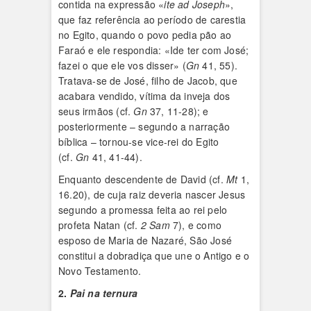
contida na expressão «
ite ad Joseph
»,
que faz referência ao período de carestia
no Egito, quando o povo pedia pão ao
Faraó e ele respondia: «Ide ter com José;
fazei o que ele vos disser» (
Gn
41, 55).
Tratava-se de José, filho de Jacob, que
acabara vendido, vítima da inveja dos
seus irmãos (cf.
Gn
37, 11-28); e
posteriormente – segundo a narração
bíblica – tornou-se vice-rei do Egito
(cf.
Gn
41, 41-44).
Enquanto descendente de David (cf.
Mt
1,
16.20), de cuja raiz deveria nascer Jesus
segundo a promessa feita ao rei pelo
profeta Natan (cf.
2 Sam
7), e como
esposo de Maria de Nazaré, São José
constitui a dobradiça que une o Antigo e o
Novo Testamento.
2.
Pai na ternura