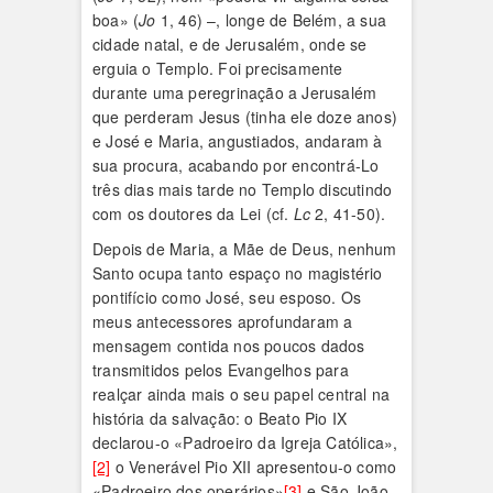
boa» (
Jo
1, 46) –, longe de Belém, a sua
cidade natal, e de Jerusalém, onde se
erguia o Templo. Foi precisamente
durante uma peregrinação a Jerusalém
que perderam Jesus (tinha ele doze anos)
e José e Maria, angustiados, andaram à
sua procura, acabando por encontrá-Lo
três dias mais tarde no Templo discutindo
com os doutores da Lei (cf.
Lc
2, 41-50).
Depois de Maria, a Mãe de Deus, nenhum
Santo ocupa tanto espaço no magistério
pontifício como José, seu esposo. Os
meus antecessores aprofundaram a
mensagem contida nos poucos dados
transmitidos pelos Evangelhos para
realçar ainda mais o seu papel central na
história da salvação: o Beato Pio IX
declarou-o «Padroeiro da Igreja Católica»,
[2]
o Venerável Pio XII apresentou-o como
«Padroeiro dos operários»
[3]
e São João