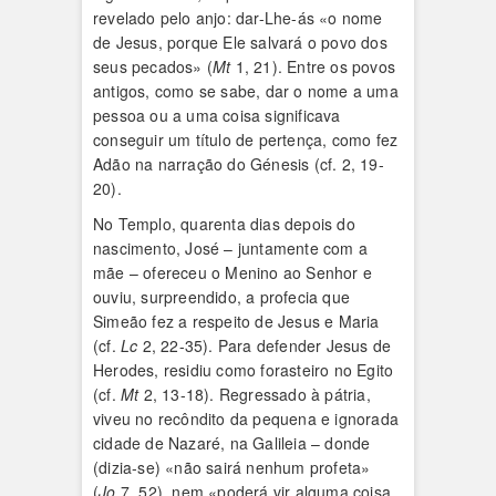
revelado pelo anjo: dar-Lhe-ás «o nome
de Jesus, porque Ele salvará o povo dos
seus pecados» (
Mt
1, 21). Entre os povos
antigos, como se sabe, dar o nome a uma
pessoa ou a uma coisa significava
conseguir um título de pertença, como fez
Adão na narração do Génesis (cf. 2, 19-
20).
No Templo, quarenta dias depois do
nascimento, José – juntamente com a
mãe – ofereceu o Menino ao Senhor e
ouviu, surpreendido, a profecia que
Simeão fez a respeito de Jesus e Maria
(cf.
Lc
2, 22-35). Para defender Jesus de
Herodes, residiu como forasteiro no Egito
(cf.
Mt
2, 13-18). Regressado à pátria,
viveu no recôndito da pequena e ignorada
cidade de Nazaré, na Galileia – donde
(dizia-se) «não sairá nenhum profeta»
(
Jo
7, 52), nem «poderá vir alguma coisa