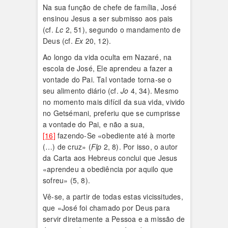
Na sua função de chefe de família, José
ensinou Jesus a ser submisso aos pais
(cf.
Lc
2, 51), segundo o mandamento de
Deus (cf.
Ex
20, 12).
Ao longo da vida oculta em Nazaré, na
escola de José, Ele aprendeu a fazer a
vontade do Pai. Tal vontade torna-se o
seu alimento diário (cf.
Jo
4, 34). Mesmo
no momento mais difícil da sua vida, vivido
no Getsémani, preferiu que se cumprisse
a vontade do Pai, e não a sua,
[16]
fazendo-Se «obediente até à morte
(…) de cruz» (
Flp
2, 8). Por isso, o autor
da Carta aos Hebreus conclui que Jesus
«aprendeu a obediência por aquilo que
sofreu» (5, 8).
Vê-se, a partir de todas estas vicissitudes,
que «José foi chamado por Deus para
servir diretamente a Pessoa e a missão de