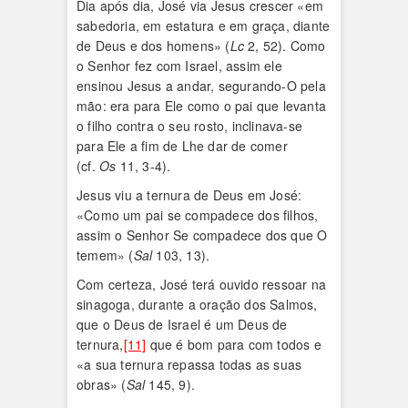
Dia após dia, José via Jesus crescer «em
sabedoria, em estatura e em graça, diante
de Deus e dos homens» (
Lc
2, 52). Como
o Senhor fez com Israel, assim ele
ensinou Jesus a andar, segurando-O pela
mão: era para Ele como o pai que levanta
o filho contra o seu rosto, inclinava-se
para Ele a fim de Lhe dar de comer
(cf.
Os
11, 3-4).
Jesus viu a ternura de Deus em José:
«Como um pai se compadece dos filhos,
assim o Senhor Se compadece dos que O
temem» (
Sal
103, 13).
Com certeza, José terá ouvido ressoar na
sinagoga, durante a oração dos Salmos,
que o Deus de Israel é um Deus de
ternura,
[11]
que é bom para com todos e
«a sua ternura repassa todas as suas
obras» (
Sal
145, 9).