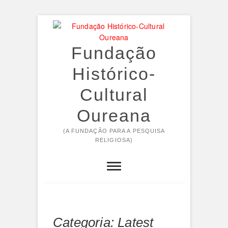
Skip
to
content
Fundação
Histórico-
Cultural
Oureana
(A FUNDAÇÃO PARA A PESQUISA
RELIGIOSA)
Categoria:
Latest