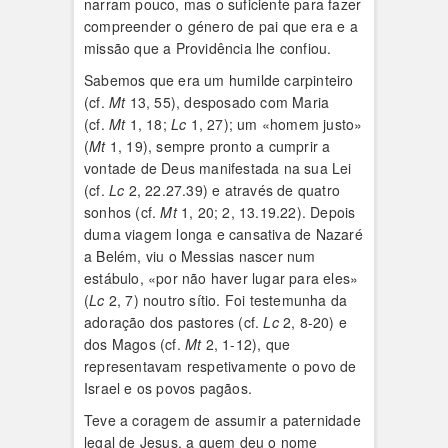
narram pouco, mas o suficiente para fazer
compreender o género de pai que era e a
missão que a Providência lhe confiou.
Sabemos que era um humilde carpinteiro
(cf.
Mt
13, 55), desposado com Maria
(cf.
Mt
1, 18;
Lc
1, 27); um «homem justo»
(
Mt
1, 19), sempre pronto a cumprir a
vontade de Deus manifestada na sua Lei
(cf.
Lc
2, 22.27.39) e através de quatro
sonhos (cf.
Mt
1, 20; 2, 13.19.22). Depois
duma viagem longa e cansativa de Nazaré
a Belém, viu o Messias nascer num
estábulo, «por não haver lugar para eles»
(
Lc
2, 7) noutro sítio. Foi testemunha da
adoração dos pastores (cf.
Lc
2, 8-20) e
dos Magos (cf.
Mt
2, 1-12), que
representavam respetivamente o povo de
Israel e os povos pagãos.
Teve a coragem de assumir a paternidade
legal de Jesus, a quem deu o nome