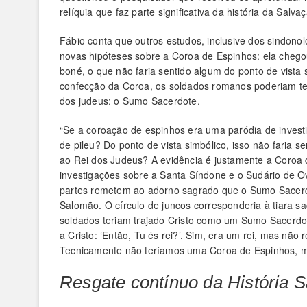
relíquia que faz parte significativa da história da Salva
Fábio conta que outros estudos, inclusive dos sindon
novas hipóteses sobre a Coroa de Espinhos: ela cheg
boné, o que não faria sentido algum do ponto de vista s
confecção da Coroa, os soldados romanos poderiam te
dos judeus: o Sumo Sacerdote.
“Se a coroação de espinhos era uma paródia de invest
de pileu? Do ponto de vista simbólico, isso não faria 
ao Rei dos Judeus? A evidência é justamente a Coroa 
investigações sobre a Santa Síndone e o Sudário de 
partes remetem ao adorno sagrado que o Sumo Sacerd
Salomão. O círculo de juncos corresponderia à tiara sa
soldados teriam trajado Cristo como um Sumo Sacerdot
a Cristo: ‘Então, Tu és rei?’. Sim, era um rei, mas nã
Tecnicamente não teríamos uma Coroa de Espinhos, m
Resgate contínuo da História 