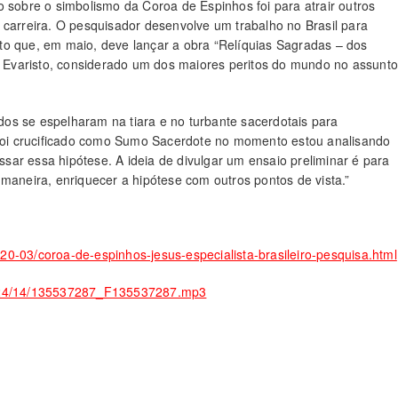
o sobre o simbolismo da Coroa de Espinhos foi para atrair outros
 carreira. O pesquisador desenvolve um trabalho no Brasil para
tanto que, em maio, deve lançar a obra “Relíquias Sagradas – dos
os Evaristo, considerado um dos maiores peritos do mundo no assunto
os se espelharam na tiara e no turbante sacerdotais para
o foi crucificado como Sumo Sacerdote no momento estou analisando
ar essa hipótese. A ideia de divulgar um ensaio preliminar é para
maneira, enriquecer a hipótese com outros pontos de vista.”
020-03/coroa-de-espinhos-jesus-especialista-brasileiro-pesquisa.html
03/24/14/135537287_F135537287.mp3