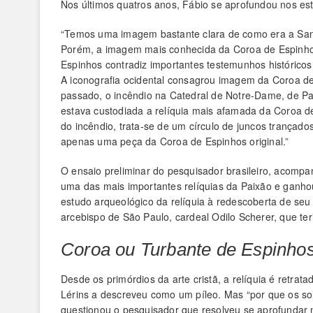
Nos últimos quatros anos, Fábio se aprofundou nos est
“Temos uma imagem bastante clara de como era a Santa
Porém, a imagem mais conhecida da Coroa de Espinho
Espinhos contradiz importantes testemunhos histórico
A iconografia ocidental consagrou imagem da Coroa de
passado, o incêndio na Catedral de Notre-Dame, de Pa
estava custodiada a relíquia mais afamada da Coroa de
do incêndio, trata-se de um círculo de juncos trançado
apenas uma peça da Coroa de Espinhos original.”
O ensaio preliminar do pesquisador brasileiro, acompa
uma das mais importantes relíquias da Paixão e ganho
estudo arqueológico da relíquia à redescoberta de seu 
arcebispo de São Paulo, cardeal Odilo Scherer, que te
Coroa ou Turbante de Espinho
Desde os primórdios da arte cristã, a relíquia é retra
Lérins a descreveu como um píleo. Mas “por que os so
questionou o pesquisador que resolveu se aprofundar n