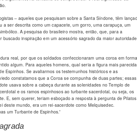
ção.
ologistas – aqueles que pesquisam sobre a Santa Síndone, têm lança
ou a ser descrita como um capacete, um gorro, uma carapuça, um
imbólico. A pesquisa do brasileiro mostra, então, que, para a
r buscado inspiração em um acessório sagrado da maior autoridade
idura real, por que os soldados confeccionaram uma coroa em form
sentido algum. Para aqueles homens, qual seria a figura mais parecida
de Espinhos. Se avaliarmos os testemunhos históricos e as
Oviedo constatamos que a Coroa se compunha de duas partes; essas
ote usava sobre a cabeça durante as solenidades no Templo de
cerdotal e os ramos espinhosos ao turbante sacerdotal, ou seja, os
e. E, sem querer, teriam esboçado a resposta à pergunta de Pilatos
o rei deste mundo, era um rei-sacerdote como Melquisedec.
as um Turbante de Espinhos.”
Sagrada