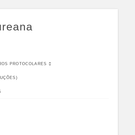
ureana
EIROS PROTOCOLARES
DUÇÕES)
S