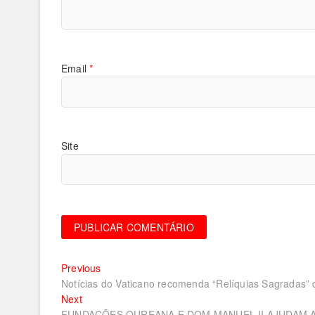
Email
*
Site
Navegação
Previous
Previous
post:
Notícias do Vaticano recomenda “Relíquias Sagradas” d
de
Next
Next
post:
FUNDAÇÕES OUREANA E DOM MANUEL II AJUDAM 