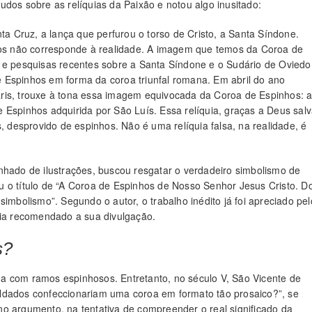
udos sobre as relíquias da Paixão e notou algo inusitado:
 Cruz, a lança que perfurou o torso de Cristo, a Santa Síndone.
s não corresponde à realidade. A imagem que temos da Coroa de
s e pesquisas recentes sobre a Santa Síndone e o Sudário de Oviedo
 Espinhos em forma da coroa triunfal romana. Em abril do ano
ris, trouxe à tona essa imagem equivocada da Coroa de Espinhos: al
 Espinhos adquirida por São Luís. Essa relíquia, graças a Deus sal
s, desprovido de espinhos. Não é uma relíquia falsa, na realidade, é
nhado de ilustrações, buscou resgatar o verdadeiro simbolismo de
u o título de “A Coroa de Espinhos de Nosso Senhor Jesus Cristo. D
simbolismo”. Segundo o autor, o trabalho inédito já foi apreciado pel
ria recomendado a sua divulgação.
s?
tada com ramos espinhosos. Entretanto, no século V, São Vicente de
ldados confeccionariam uma coroa em formato tão prosaico?”, se
o argumento, na tentativa de compreender o real significado da