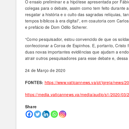
O ensaio preliminar e a hipótese apresentada por Fábi
colegas para o debate, assim como tem feito durante a
resgatar a história e o culto das sagradas relíquias, 
tempos bíblicos à era digital”, em coautoria com Carl
e prefácio de Dom Odilo Scherer.
“Como pesquisador, estou convencido de que os soldad
confeccionar a Coroa de Espinhos. E, portanto, Crist
duas novas importantes evidências que ajudam a endoss
atrair outros pesquisadores para esse debate e, dessa 
24 de Março de 2020
FONTES:
https://www.vaticannews.va/pt/igreja/news/2
https://media.vaticannews.va/media/audio/s1/2020/
Share