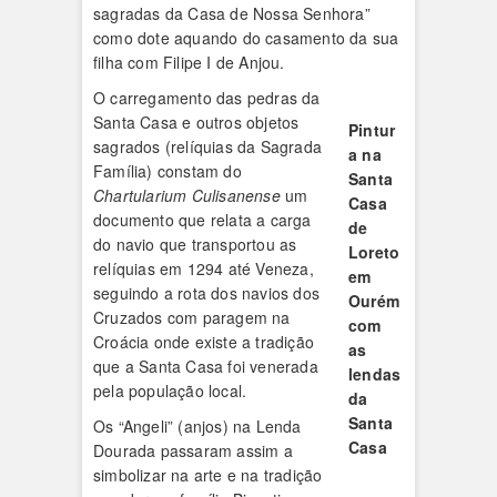
sagradas da Casa de Nossa Senhora”
como dote aquando do casamento da sua
filha com Filipe I de Anjou.
O carregamento das pedras da
Santa Casa e outros objetos
Pintur
sagrados (relíquias da Sagrada
a na
Família) constam do
Santa
Chartularium Culisanense
um
Casa
documento que relata a carga
de
do navio que transportou as
Loreto
relíquias em 1294 até Veneza,
em
seguindo a rota dos navios dos
Ourém
Cruzados com paragem na
com
Croácia onde existe a tradição
as
que a Santa Casa foi venerada
lendas
pela população local.
da
Santa
Os “Angeli” (anjos) na Lenda
Casa
Dourada passaram assim a
simbolizar na arte e na tradição