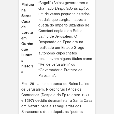
“Angeli” (Anjos) governaram o
Pintura
chamado
Despotado do Epiro
,
na
um de vários pequeno estados
Santa
feudais que surgiram após a
Casa
queda do Império Bizantino de
de
Constantinopla e do Reino
Loreto
Latino de Jerusalém. O
em
Despotado do Epiro era na
Ourém
realidade um Estado Grego
que
autónomo cujos chefes
ilustra
reclamavam alguns títulos como
a
“Rei de Jerusalém” ou
históri
“Governador e Protetor da
a
Palestina”.
Em 1291 antes da perca do Reino Latino
de Jerusalém, Nicephorus I Angelos
Comnenos (Despota do Epiro entre 1271
e 1297) decidiu desmantelar a Santa Casa
em Nazaré para a salvaguardar dos
Saracenos e doou depois as “pedras