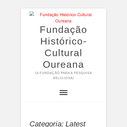
Skip
to
content
Fundação
Histórico-
Cultural
Oureana
(A FUNDAÇÃO PARA A PESQUISA
RELIGIOSA)
Categoria:
Latest