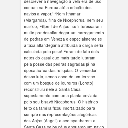
descrever a navegação à vela era de uso
comum na Europa até a criação dos
navios a vapor.” “Nem Ithamar
(Margarida), filha de Nicephorus, nem seu
marido, Filipe I de Anjou, se interessaram
muito por desalfandegar um carregamento
de pedras em Veneza e especialmente se
a taxa alfandegária atribuída à carga seria
calculada pelo peso! Foram de fato dois
netos do casal que mais tarde lutaram
pela posse das pedras sagradas já na
época áurea das relíquias. O vencedor
dessa luta, sendo dono de um terreno
com um bosque de loureiros (Loreto)
reconstruiu nele a Santa Casa
supostamente com uma planta enviada
pelo seu bisavô Nicephorus. O histórico
feito da família ficou imortalizado para
sempre nas representações alegóricas
dos Anjos (Angeli) a acompanharem a
Santa Casa pelos céus enquanto um navio