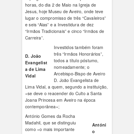
horas, do dia 2 de Maio na Igreja de
Jesus, hoje Museu de Aveiro, onde teve
lugar o compromisso de três “Cavaleiros”
e seis “Aias” e a Investidura de dez
“Irmãos Tradicionais” e cinco “Irmãos de
Carreira”.
Investidos também foram
três “Irmãos Honorários”,
D. João
todos a título póstumo,
Evangelist
nomeadamente; o
a de Lima
Arcebispo-Bispo de Aveiro
Vidal
D. João Evangelista de
Lima Vidal, a quem, segundo a instituição,
«se deve o reacender do Culto a Santa
Joana Princesa em Aveiro na época
contemporânea»;
António Gomes da Rocha
Madahil, que se distinguiu
Antóni
como «o mais importante
o