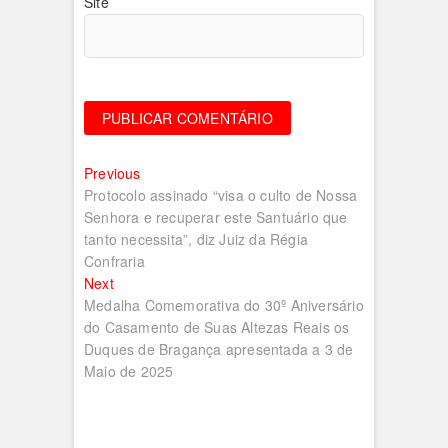
Site
Navegação
Previous
Previous
post:
Protocolo assinado “visa o culto de Nossa
de
Senhora e recuperar este Santuário que
artigos
tanto necessita”, diz Juiz da Régia
Confraria
Next
Next
post:
Medalha Comemorativa do 30º Aniversário
do Casamento de Suas Altezas Reais os
Duques de Bragança apresentada a 3 de
Maio de 2025