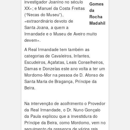
investigador Joanino no século
Gomes
XX»; e Manuel da Costa Freitas
da
(“Necas do Museu”),
Rocha
«extraordinário devoto de
Madahil
Santa Joana, a quem a
Irmandade e o Museu de Avei­ro muito
devem».
A Real Irmandade tem também as
categorias de Cavaleiros, Infantes,
Escudeiros, Açafatas, Leais Conselheiros,
Damas e Donzelas este ano volta a ter um
Mordomo-Mor na pessoa de D. Afonso de
Santa Maria de Bragança, Príncipe da
Beira.
Na intervenção de acolhimento o Provedor
da Real Irmandade, o Dr. Nuno Gonçalo
da Paula explicou que a investidura do
Príncipe da Beira, como Mordomo, vem no
seguimento da presença de vários reis,