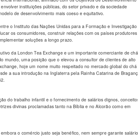
nvolver instituições públicas, do setor privado e da sociedade
modelo de desenvolvimento mais coeso e equitativo.
tre o Instituto das Nações Unidas para a Formação e Investigação
ucar os consumidores, construir relações com os países produtores
implementar soluções a longo prazo.
cutivo da London Tea Exchange e um importante comerciante de chá
o mundo, uma posição que o elevou a consultor de clientes de alto
xchange, hoje um nome muito respeitado no mercado global do chá
desde a sua introdução na Inglaterra pela Rainha Catarina de Bragan
62.
o do trabalho infantil e o fornecimento de salários dignos, conceito
etrizes divinas proclamadas tanto na Bíblia e no Alcorão como em
, embora o comércio justo seja benéfico, nem sempre garante salári