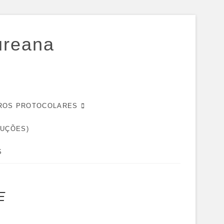
ureana
EIROS PROTOCOLARES
DUÇÕES)
S
E