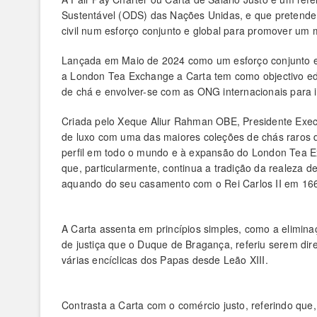
Sustentável (ODS) das Nações Unidas, e que pretende e
civil num esforço conjunto e global para promover um 
Lançada em Maio de 2024 como um esforço conjunto en
a London Tea Exchange a Carta tem como objectivo ed
de chá e envolver-se com as ONG internacionais para 
Criada pelo Xeque Aliur Rahman OBE, Presidente Exe
de luxo com uma das maiores coleções de chás raros d
perfil em todo o mundo e à expansão do London Tea E
que, particularmente, continua a tradição da realeza 
aquando do seu casamento com o Rei Carlos II em 16
A Carta assenta em princípios simples, como a eliminaçã
de justiça que o Duque de Bragança, referiu serem dir
várias encíclicas dos Papas desde Leão XIII.
Contrasta a Carta com o comércio justo, referindo que