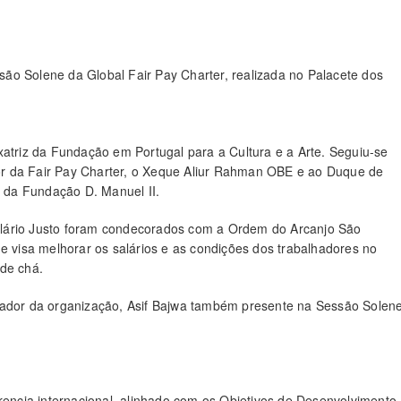
ão Solene da Global Fair Pay Charter, realizada no Palacete dos
xatriz da Fundação em Portugal para a Cultura e a Arte. Seguiu-se
r da Fair Pay Charter, o Xeque Aliur Rahman OBE e ao Duque de
 da Fundação D. Manuel II.
alário Justo foram condecorados com a Ordem do Arcanjo São
ue visa melhorar os salários e as condições dos trabalhadores no
 de chá.
aixador da organização, Asif Bajwa também presente na Sessão Solen
erencia internacional, alinhado com os Objetivos de Desenvolvimento