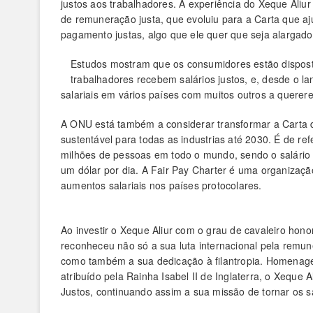
justos aos trabalhadores. A experiência do Xeque Aliu
de remuneração justa, que evoluiu para a Carta que aju
pagamento justas, algo que ele quer que seja alargado
Estudos mostram que os consumidores estão dispost
trabalhadores recebem salários justos, e, desde o 
salariais em vários países com muitos outros a querere
A ONU está também a considerar transformar a Carta
sustentável para todas as industrias até 2030. É de r
milhões de pessoas em todo o mundo, sendo o salário 
um dólar por dia. A Fair Pay Charter é uma organização
aumentos salariais nos países protocolares.
Ao investir o Xeque Aliur com o grau de cavaleiro ho
reconheceu não só a sua luta internacional pela remune
como também a sua dedicação à filantropia. Homenagea
atribuído pela Rainha Isabel II de Inglaterra, o Xeque
Justos, continuando assim a sua missão de tornar os sa