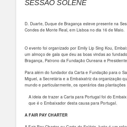
SESSÃO SOLENE
D. Duarte, Duque de Bragança esteve presente na Sess
Condes de Monte Real, em Lisboa no dia 16 de Maio.
O evento foi organizado por Emily Lip Sing Kou, Embai
um almoço de gala que deu as boas vindas ao fundado
Bragança, Patrono da Fundação Oureana e Presidente
Para além do fundador da Carta e Fundação para o S
Miguel, a Secretária e a Embaixatriz da organização q
mundo e particularmente, os operários das plantações
A ideia de trazer a Carta para Portugal foi do Emb
que é o Embaixador desta causa para Portugal.
A FAIR PAY CHARTER
A Fair Pay Charter ou Carta de Salário Justo é um ref