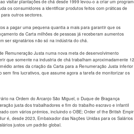
r ao visitar plantações de chá desde 1999 levou-o a criar um progra
da os consumidores a identificar produtos feitos com práticas de
 para outros sectores.
os a pagar uma pequena quantia a mais para garantir que os
lançamento da Carta milhões de pessoas já receberam aumentos
m ser signatários não só na indústria do chá.
 de Remuneração Justa numa nova meta de desenvolvimento
eferir que somente na industria de chá trabalham aproximadamente 1
médio antes da criação da Carta para a Renumeração Justa inferior
 sem fins lucrativos, que assume agora a tarefa de monitorizar os
norário na Ordem do Arcanjo São Miguel, o Duque de Bragança
ração justa dos trabalhadores e fim do trabalho escravo e infantil
do com vários prémios, incluindo o OBE; Order of the British Empi
 Aliur é, desde 2023, Embaixador das Nações Unidas para os Salários
lários justos um padrão global.