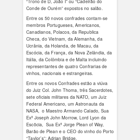
“Trono de D, João I” ou “Cadeirão do
Conde de Ourém” expostos no salão.
Entre os 50 novos confrades contam-se
membros Portugueses, Americanos,
Canadianos, Polacos, da Republica
Checa, do Vietnam, da Alemanha, da
Ucrânia, da Holanda, de Macau, da
Escócia, da França, da Nova Zelândia, da
Itália, da Colômbia e de Malta incluindo
representantes de quatro Confrarias de
vinhos, nacionais e estrangeiras.
Entre os novos Confrades estão a viúva
do Juiz Col. John Thoma, três Sacerdotes,
sete oficiais militares da NATO, um Juiz
Federal Americano, um Astronauta da
NASA, o Maestro Armando Calado, Sua
Exª Joseph John Morrow, Lord Lyon da
Escõcia, Sua Exª Jorge Plean of Way,
Barão de Plean e o CEO do vinho do Porto
“Taylor’s”; Adrian Bridge.