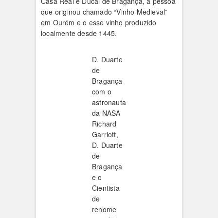
Casa Real e Ducal de Bragança, a pessoa
que originou chamado “Vinho Medieval”
em Ourém e o esse vinho produzido
localmente desde 1445.
D. Duarte
de
Bragança
com o
astronauta
da NASA
Richard
Garriott,
D. Duarte
de
Bragança
e o
Cientista
de
renome