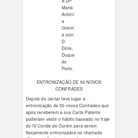
A Drª
Maria
Antóni
a
Grenh
a com
D.
Dínis,
Duque
do
Porto.
ENTRONIZAÇÃO DE 50 NOVOS
CONFRADES
Depois do Jantar teve lugar a
entronização de 50 novos Confrades que
após receberem a sua Carta Patente
poderiam vestir o hábito baseado no traje
do IV Conde de Ourém para serem
fisicamente entronizados no chamado