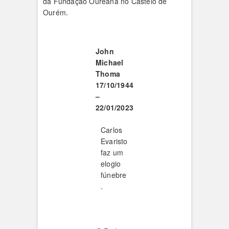
da Fundação Oureana no Castelo de
Ourém.
John
Michael
Thoma
17/10/1944
–
22/01/2023
Carlos
Evaristo
faz um
elogio
fúnebre
.