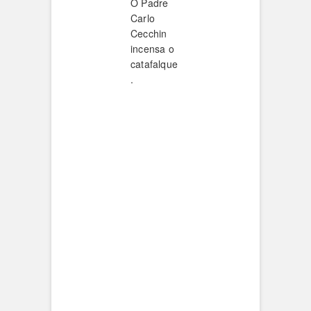
O Padre
Carlo
Cecchin
incensa o
catafalque
.