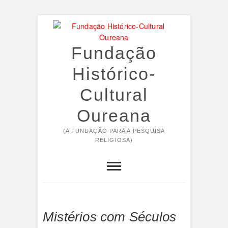
Skip
to
content
Fundação
Histórico-
Cultural
Oureana
(A FUNDAÇÃO PARA A PESQUISA
RELIGIOSA)
Mistérios com Séculos