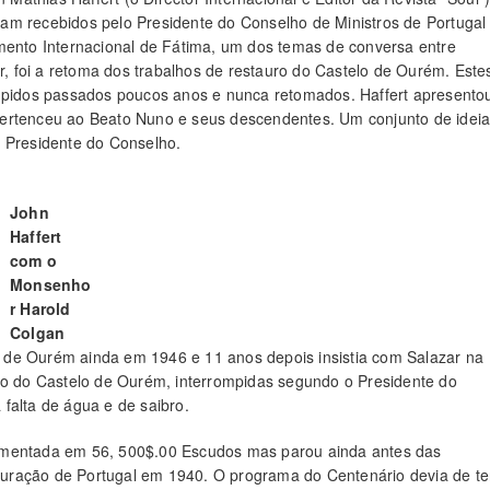
am recebidos pelo Presidente do Conselho de Ministros de Portugal
imento Internacional de Fátima, um dos temas de conversa entre
ar, foi a retoma dos trabalhos de restauro do Castelo de Ourém. Este
ompidos passados poucos anos e nunca retomados. Haffert apresento
pertenceu ao Beato Nuno e seus descendentes. Um conjunto de idei
o Presidente do Conselho.
John
Haffert
com o
Monsenho
r Harold
Colgan
val de Ourém ainda em 1946 e 11 anos depois insistia com Salazar na
uro do Castelo de Ourém, interrompidas segundo o Presidente do
falta de água e de saibro.
çamentada em 56, 500$.00 Escudos mas parou ainda antes das
uração de Portugal em 1940. O programa do Centenário devia de te