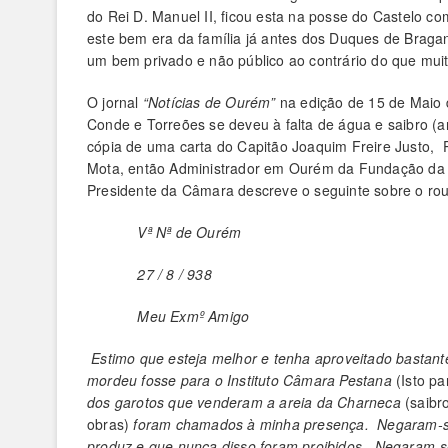
do Rei D. Manuel II, ficou esta na posse do Castelo 
este bem era da família já antes dos Duques de Brag
um bem privado e não público ao contrário do que mui
O jornal
“Notícias de
Ourém”
na edição de
15 de Maio 
Conde e Torreões se deveu à falta de água e saibro (
cópia de uma carta do Capitão Joaquim Freire Justo,
Mota, então Administrador em Ourém da Fundação da
Presidente da Câmara descreve o seguinte sobre o rou
Vª Nª de Ourém
27 / 8 / 938
Meu Exmº Amigo
Estimo que esteja melhor e tenha aproveitado bastan
mordeu fosse para o Instituto Câmara Pestana
(Isto pa
dos garotos que venderam a areia da Charneca
(saibr
obras)
foram chamados à minha presença. Negaram-se 
produz e que nunca disso foram proibidos. Negaram-se