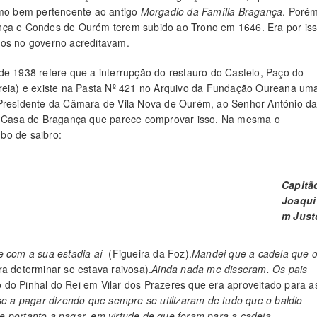
como bem pertencente ao antigo
Morgadio da Família Bragança
. Poré
ança e Condes de Ourém terem subido ao Trono em 1646. Era por is
tos no governo acreditavam.
de 1938 refere que a interrupção do restauro do Castelo, Paço do
areia) e existe na Pasta Nº 421 no Arquivo da Fundação Oureana um
 Presidente da Câmara de Vila Nova de Ourém, ao Senhor António d
 Casa de Bragança que parece comprovar isso. Na mesma o
bo de saibro:
Capitã
Joaqui
m Just
te com a sua estadia aí
(Figueira da Foz).
Mandei que a cadela que 
ra determinar se estava raivosa).
Ainda nada me disseram.
Os pais
o do Pinhal do Rei em Vilar dos Prazeres que era aproveitado para a
a pagar dizendo que sempre se utilizaram de tudo que o baldio
 portanto a pagar, em virtude de que foram para a cadeia