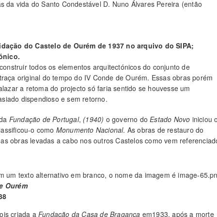
as da vida do Santo Condestável D. Nuno Álvares Pereira (então
idação do Castelo de Ourém de 1937 no arquivo do SIPA;
ónico.
econstruir todos os elementos arquitectónicos do conjunto de
 traça original do tempo do IV Conde de Ourém. Essas obras porém
alazar a retoma do projecto só faria sentido se houvesse um
masiado dispendioso e sem retorno.
 da
Fundação de
Portugal
,
(1940)
o governo do
Estado Novo
iniciou 
lassificou-o como
Monumento Nacional
. As obras de restauro do
das obras levadas a cabo nos outros Castelos como vem referenciad
e
Ourém
38
ois criada a
Fundação da Casa de Bragança
em1933, após a morte