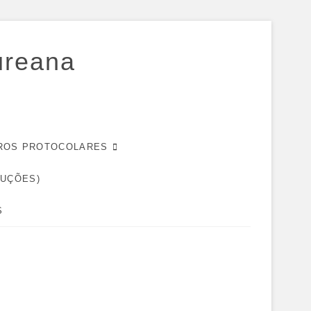
ureana
EIROS PROTOCOLARES
DUÇÕES)
S