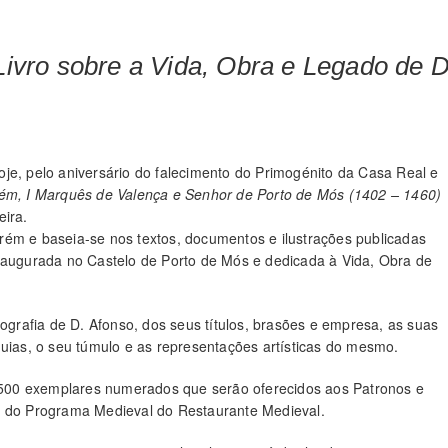
vro sobre a Vida, Obra e Legado de D
je, pelo aniversário do falecimento do Primogénito da Casa Real e
ém, I Marquês de Valença e Senhor de Porto de Mós (1402 – 1460)
eira.
Ourém e baseia-se nos textos, documentos e ilustrações publicadas
inaugurada no Castelo de Porto de Mós e dedicada à Vida, Obra de
iografia de D. Afonso, dos seus títulos, brasões e empresa, as suas
quias, o seu túmulo e as representações artísticas do mesmo.
de 500 exemplares numerados que serão oferecidos aos Patronos e
o do Programa Medieval do Restaurante Medieval.