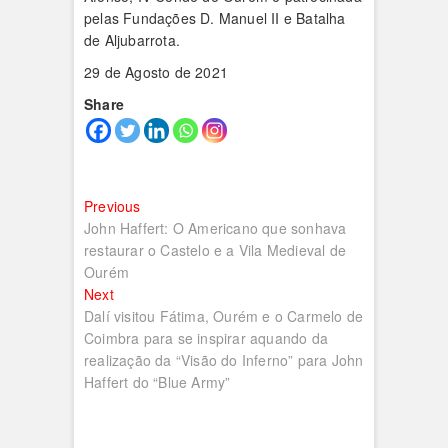
pelas Fundações D. Manuel II e Batalha
de Aljubarrota.
29 de Agosto de 2021
Share
Navegação
Previous
Previous
post:
John Haffert: O Americano que sonhava
de
restaurar o Castelo e a Vila Medieval de
artigos
Ourém
Next
Next
post:
Dalí visitou Fátima, Ourém e o Carmelo de
Coimbra para se inspirar aquando da
realização da “Visão do Inferno” para John
Haffert do “Blue Army”