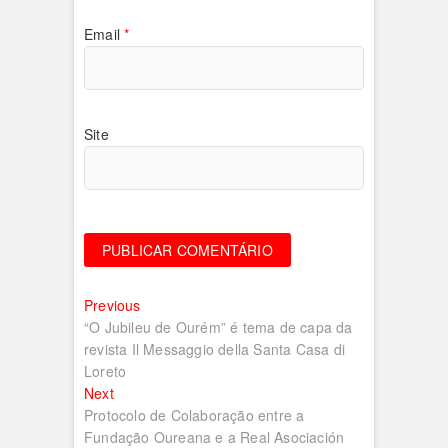
Email
*
Site
Navegação
Previous
Previous
post:
“O Jubileu de Ourém” é tema de capa da
de
revista Il Messaggio della Santa Casa di
artigos
Loreto
Next
Next
post:
Protocolo de Colaboração entre a
Fundação Oureana e a Real Asociación