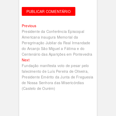
Navegação
Previous
Previous
post:
Presidente da Conferência Episcopal
de
Americana inaugura Memorial da
artigos
Peregrinação Jubilar da Real Irmandade
do Arcanjo São Miguel a Fátima e do
Centenário das Aparições em Pontevedra
Next
Next
post:
Fundação manifesta voto de pesar pelo
falecimento de Luís Pereira de Oliveira,
Presidente Emérito da Junta de Freguesia
de Nossa Senhora das Misericórdias
(Castelo de Ourém)