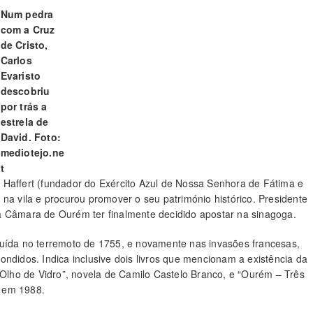
Num pedra
com a Cruz
de Cristo,
Carlos
Evaristo
descobriu
por trás a
estrela de
David. Foto:
mediotejo.ne
t
 Haffert (fundador do Exército Azul de Nossa Senhora de Fátima e
na vila e procurou promover o seu património histórico. Presidente
or a Câmara de Ourém ter finalmente decidido apostar na sinagoga.
ruída no terremoto de 1755, e novamente nas invasões francesas,
ndidos. Indica inclusive dois livros que mencionam a existência da
lho de Vidro”, novela de Camilo Castelo Branco, e “Ourém – Três
o em 1988.