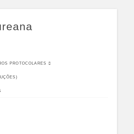
ureana
EIROS PROTOCOLARES
DUÇÕES)
S