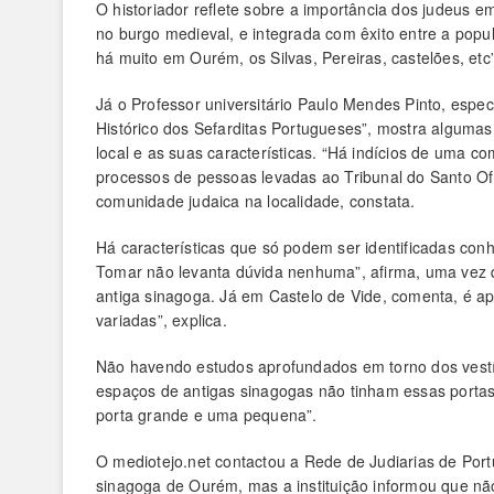
O historiador reflete sobre a importância dos judeus
no burgo medieval, e integrada com êxito entre a popul
há muito em Ourém, os Silvas, Pereiras, castelões, etc”
Já o Professor universitário Paulo Mendes Pinto, espec
Histórico dos Sefarditas Portugueses”, mostra alguma
local e as suas características. “Há indícios de uma c
processos de pessoas levadas ao Tribunal do Santo Ofí
comunidade judaica na localidade, constata.
Há características que só podem ser identificadas conh
Tomar não levanta dúvida nenhuma”, afirma, uma vez 
antiga sinagoga. Já em Castelo de Vide, comenta, é a
variadas”, explica.
Não havendo estudos aprofundados em torno dos vestíg
espaços de antigas sinagogas não tinham essas portas
porta grande e uma pequena”.
O mediotejo.net contactou a Rede de Judiarias de Port
sinagoga de Ourém, mas a instituição informou que não