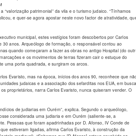
t
 “valorização patrimonial” da vila e o turismo judaico. “Tínhamos
licou, e quer-se agora apostar neste novo factor de atratividade, qu
cutivo municipal, estes vestígios foram descobertos por Carlos
e 30 anos. Arqueólogo de formação, o responsável contou ao
ínas quando começaram a fazer as obras no antigo Hospital (do outr
marcações e os movimentos de terras fizeram cair o estuque do
te uma porta quadrada, e surgiram os arcos.
arlos Evaristo, mas na época, inícios dos anos 90, reconhece que nã
omunidades judaicas e a associação dos sefarditas nos EUA, em busc
s os proprietários, narra Carlos Evaristo, nunca quiseram vender. O
indícios de judiarias em Ourém”, explica. Segundo o arqueólogo,
osse considerada uma judiaria e em Ourém (saliente-se, a
sete. Pessoas que foram apadrinhadas por D. Afonso, IV Conde de
que estiveram ligadas, afirma Carlos Evaristo, à construção da