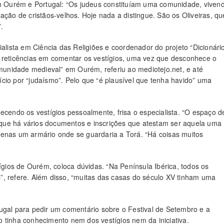
 em Ourém e Portugal: “Os judeus constituíam uma comunidade, viven
ação de cristãos-velhos. Hoje nada a distingue. São os Oliveiras, qu
.
ialista em Ciência das Religiões e coordenador do projeto “Dicionári
s reticências em comentar os vestígios, uma vez que desconhece o
omunidade medieval” em Ourém, referiu ao mediotejo.net, e até
cio por “judaísmo”. Pelo que “é plausível que tenha havido” uma
ecendo os vestígios pessoalmente, frisa o especialista. “O espaço d
que há vários documentos e inscrições que atestam ser aquela uma
penas um armário onde se guardaria a Torá. “Há coisas muitos
ios de Ourém, coloca dúvidas. “Na Península Ibérica, todos os
”, refere. Além disso, “muitas das casas do século XV tinham uma
ugal para pedir um comentário sobre o Festival de Setembro e a
 tinha conhecimento nem dos vestígios nem da iniciativa.