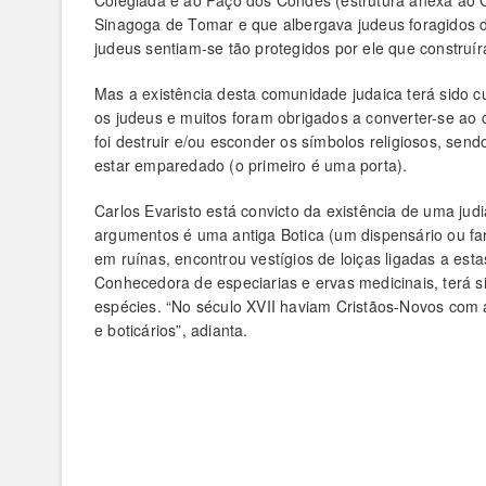
Colegiada e ao Paço dos Condes (estrutura anexa ao C
Sinagoga de Tomar e que albergava judeus foragidos de
judeus sentiam-se tão protegidos por ele que construír
Mas a existência desta comunidade judaica terá sido c
os judeus e muitos foram obrigados a converter-se ao 
foi destruir e/ou esconder os símbolos religiosos, sen
estar emparedado (o primeiro é uma porta).
Carlos Evaristo está convicto da existência de uma ju
argumentos é uma antiga Botica (um dispensário ou far
em ruínas, encontrou vestígios de loiças ligadas a est
Conhecedora de especiarias e ervas medicinais, terá s
espécies. “No século XVII haviam Cristãos-Novos com a
e boticários”, adianta.