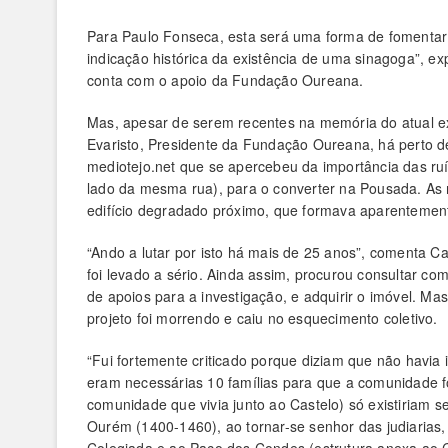
Para Paulo Fonseca, esta será uma forma de fomentar a
indicação histórica da existência de uma sinagoga”, exp
conta com o apoio da Fundação Oureana.
Mas, apesar de serem recentes na memória do atual exe
Evaristo, Presidente da Fundação Oureana, há perto d
mediotejo.net que se apercebeu da importância das ru
lado da mesma rua), para o converter na Pousada. As 
edifício degradado próximo, que formava aparentemen
“Ando a lutar por isto há mais de 25 anos”, comenta C
foi levado a sério. Ainda assim, procurou consultar c
de apoios para a investigação, e adquirir o imóvel. Ma
projeto foi morrendo e caiu no esquecimento coletivo.
“Fui fortemente criticado porque diziam que não havia 
eram necessárias 10 famílias para que a comunidade f
comunidade que vivia junto ao Castelo) só existiriam 
Ourém (1400-1460), ao tornar-se senhor das judiarias, 