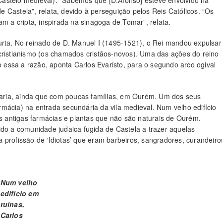
astelo medieval). “Sabemos que [D.Afonso] esteve envolvido na
 Castela”, relata, devido à perseguição pelos Reis Católicos. “Os
am a cripta, inspirada na sinagoga de Tomar”, relata.
urta. No reinado de D. Manuel I (1495-1521), o Rei mandou expulsar
cristianismo (os chamados cristãos-novos). Uma das ações do reino
do essa a razão, aponta Carlos Evaristo, para o segundo arco ogival
diaria, ainda que com poucas famílias, em Ourém. Um dos seus
mácia) na entrada secundária da vila medieval. Num velho edifício
as antigas farmácias e plantas que não são naturais de Ourém.
ido a comunidade judaica fugida de Castela a trazer aquelas
 profissão de ‘Idiotas’ que eram barbeiros, sangradores, curandeiro
Num velho
edifício em
ruínas,
Carlos