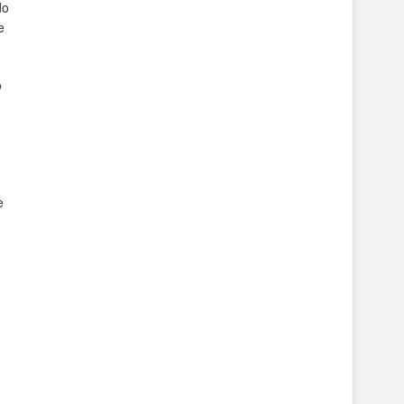
do
e
o
e