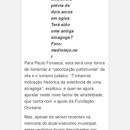
prévia de
dois arcos
em ogiva.
Terá sido
uma antiga
sinagoga?
Foto:
mediotejo.ne
t
Para Paulo Fonseca, esta será uma forma
de fomentar a “valorização patrimonial” da
vila e o turismo judaico. “Tínhamos
indicação histórica da existência de uma
sinagoga”, explicou, e quer-se agora
apostar neste novo factor de atratividade,
que conta com o apoio da Fundação
Oureana.
Mas, apesar de serem recentes na
memória do atual executivo municipal,
estes vestígios foram descobertos por