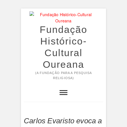
Skip
to
content
Fundação
Histórico-
Cultural
Oureana
(A FUNDAÇÃO PARA A PESQUISA
RELIGIOSA)
Carlos Evaristo evoca a