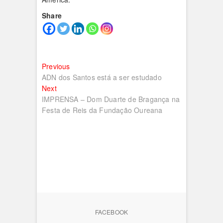
Share
Navegação
Previous
Previous
post:
ADN dos Santos está a ser estudado
de
Next
Next
artigos
post:
IMPRENSA – Dom Duarte de Bragança na
Festa de Reis da Fundação Oureana
FACEBOOK