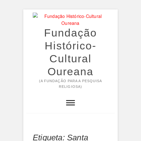
Skip
to
content
Fundação
Histórico-
Cultural
Oureana
(A FUNDAÇÃO PARA A PESQUISA
RELIGIOSA)
Etiqueta:
Santa