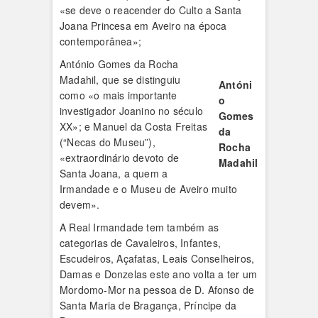
«se deve o reacender do Culto a Santa
Joana Princesa em Aveiro na época
contemporânea»;
António Gomes da Rocha
Madahil, que se distinguiu
Antóni
como «o mais importante
o
investigador Joanino no século
Gomes
XX»; e Manuel da Costa Freitas
da
(“Necas do Museu”),
Rocha
«extraordinário devoto de
Madahil
Santa Joana, a quem a
Irmandade e o Museu de Avei­ro muito
devem».
A Real Irmandade tem também as
categorias de Cavaleiros, Infantes,
Escudeiros, Açafatas, Leais Conselheiros,
Damas e Donzelas este ano volta a ter um
Mordomo-Mor na pessoa de D. Afonso de
Santa Maria de Bragança, Príncipe da