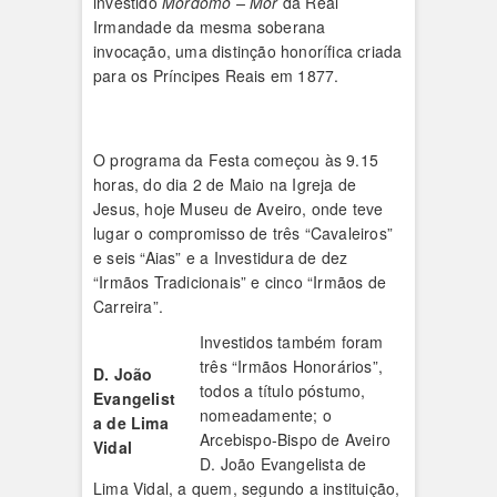
investido
Mordomo
– Mor
da Real
Irmandade da mesma soberana
invocação, uma distinção honorífica criada
para os Príncipes Reais em 1877.
O programa da Festa começou às 9.15
horas, do dia 2 de Maio na Igreja de
Jesus, hoje Museu de Aveiro, onde teve
lugar o compromisso de três “Cavaleiros”
e seis “Aias” e a Investidura de dez
“Irmãos Tradicionais” e cinco “Irmãos de
Carreira”.
Investidos também foram
três “Irmãos Honorários”,
D. João
todos a título póstumo,
Evangelist
nomeadamente; o
a de Lima
Arcebispo-Bispo de Aveiro
Vidal
D. João Evangelista de
Lima Vidal, a quem, segundo a instituição,