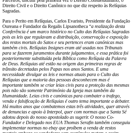
Parceiros, discutir pela primeira vez o Direito Consuetudinário, o
Direito Civil e o Direito Canônico no que diz respeito às Relíquias
Sagradas.
Para o Perito em Relíquias, Carlos Evaristo, Presidente da Fundação
Oureana e Fundador da Regalis Lipsanotheca “
a realização desta
Conferência é um marco histórico no Culto das Relíquias Sagradas
pois as leis que regulavam a distribuição, conservação e exposição
dos restos mortais do Satos e seu pertences eram canónicas mas
também civis. Relíquias Insignes eram até usadas nos Tribunais
para se fazerem juramentos durante julgamentos, e essa prática foi
posteriormente substituída pela Bíblica como Relíquia da Palavra
de Deus. Relíquias até estão na origem das primeiras regras de
trânsito decretadas pelos Papas nos anos Santos. E uma
necessidade divulgar as leis e normas atuais para o Culto das
Relíquias que a maioria das pessoas desconhecem mas é
importante também se criar leias civis para a proteção das mesmas
pois não são somente Património da Igreja mas também da
Humanidade. Leias civis e canónicas para combater o trafego,
venda e falsificação de Relíquias é outro tema importante a debater.
Há muitos anos que combatemos estas três atividades, quer através
de denuncias e apoio à Interpol, quer com normas que a Santa Sé
adotou depois do nosso apostolado as sugerir. O nosso Co-
Fundador e Delegado nos EUA Thomas Serafin também conseguiu
implementar normas no ebay que proíbem a venda de restos