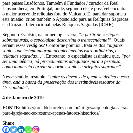
para países Lusófonos. Também é Fundador / curador da Real
Lipsanotheca, em Portugal, onde, segundo ele, é possível encontrar
o maior acervo de relíquias fora do Vaticano. E, para dar suporte a
esta missão, criou também o Apostolado para as Relíquias Sagradas
e a Cruzada Internacional pelas Relíquias Sagradas (ICHR).
Segundo Evaristo, na arqueologia sacra,
“a partir de vestígios
sobrenaturais, o especialista descortina o transcendental”
. Quais
seriam esses vestígios? Conforme pontuou, trata-se dos
“lugares
santos que testemunharam acontecimentos extraordinários, as
relíquias sagradas…”
. Entretanto, o especialista assinalou que,
“por
ser uma ciência, há procedimentos adequados para a pesquisa,
como manuseio correto de corpos santos e artefatos sagrados”.
Nesse sentido, resumiu,
“entre os deveres de quem se dedica a essa
área, está a busca da preservação dos inestimáveis tesouros da
Cristandade”.
4 de Janeiro de 2019
FONTE:
https://jornaldebarretos.com.br/artigos/arqueologia-sacra-
para-igreja-nao-se-resume-apenas-fatores-historicos/
Share