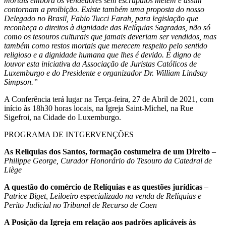
mortais embora os vendedores sem escrúpulos metem e assim
contornam a proibição. Existe também uma proposta do nosso
Delegado no Brasil, Fabio Tucci Farah, para legislação que
reconheça o direitos à dignidade das Relíquias Sagradas, não só
como os tesouros culturais que jamais deveriam ser vendidos, mas
também
como restos mortais
que merecem respeito pelo sentido
religioso
e a dignidade humana
que lhes é devido. É digno de
louvor esta iniciativ
a
da Associação de Juristas Católicos de
Luxemburgo e do Presidente e organizador Dr. William Lindsay
Simpson.”
A Conferência terá lugar na Terça-feira, 27 de Abril de 2021, com
início às 18h30 horas locais, na Igreja Saint-Michel, na Rue
Sigefroi, na Cidade do Luxemburgo.
PROGRAMA DE INTGERVENÇÕES
As Relíquias dos Santos, formação costumeira de um Direito
–
Philippe George, Curador Honorário do Tesouro da Catedral de
Liège
A questão do comércio de Relíquias e as questões jurídicas
–
Patrice Biget, Leiloeiro especializado na venda de Relíquias e
Perito Judicial no Tribunal de Recurso de Caen
A Posição da Igreja em relação aos padrões aplicáveis ​​às