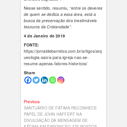
Nesse sentido, resumiu,
“entre os deveres
de quem se dedica a essa área, está a
busca da preservação dos inestimáveis
tesouros da Cristandade”.
4 de Janeiro de 2019
FONTE:
https://jornaldebarretos.com.br/artigos/arq
ueologia-sacra-para-igreja-nao-se-
resume-apenas-fatores-historicos/
Share
Navegação
Previous
Previous
post:
SANTUÁRIO DE FÁTIMA RECONHECE
de
PAPEL DE JOHN HAFFERT NA
artigos
DIVULGAÇÃO DA MENSAGEM DE
FÁTIMA EM EXPOSIÇÃO “OS ROSTOS