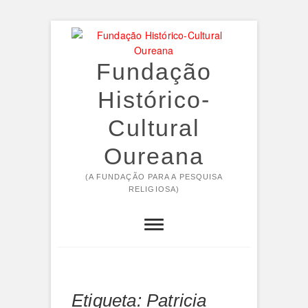
Skip
to
content
Fundação
Histórico-
Cultural
Oureana
(A FUNDAÇÃO PARA A PESQUISA
RELIGIOSA)
Etiqueta:
Patricia