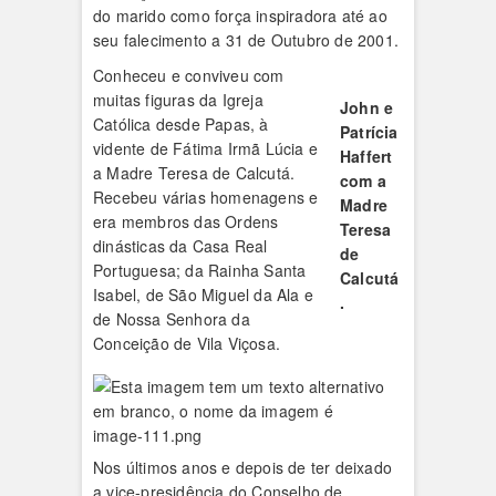
do marido como força inspiradora até ao
seu falecimento a 31 de Outubro de 2001.
Conheceu e conviveu com
muitas figuras da Igreja
John e
Católica desde Papas, à
Patrícia
vidente de Fátima Irmã Lúcia e
Haffert
a Madre Teresa de Calcutá.
com a
Recebeu várias homenagens e
Madre
era membros das Ordens
Teresa
dinásticas da Casa Real
de
Portuguesa; da Rainha Santa
Calcutá
Isabel, de São Miguel da Ala e
.
de Nossa Senhora da
Conceição de Vila Viçosa.
Nos últimos anos e depois de ter deixado
a vice-presidência do Conselho de