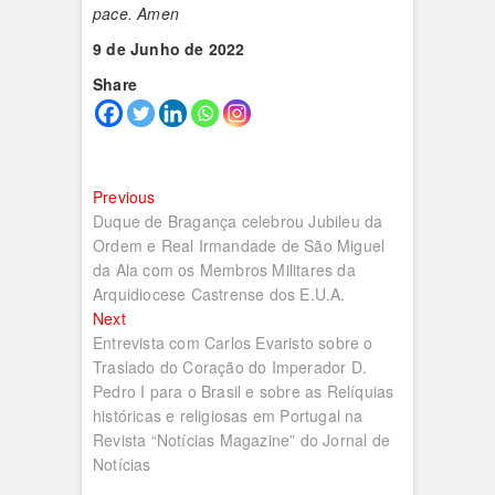
pace. Amen
9 de Junho de 2022
Share
Navegação
Previous
Previous
post:
Duque de Bragança celebrou Jubileu da
de
Ordem e Real Irmandade de São Miguel
artigos
da Ala com os Membros Militares da
Arquidiocese Castrense dos E.U.A.
Next
Next
post:
Entrevista com Carlos Evaristo sobre o
Traslado do Coração do Imperador D.
Pedro I para o Brasil e sobre as Relíquias
históricas e religiosas em Portugal na
Revista “Notícias Magazine” do Jornal de
Notícias