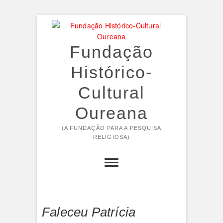
Skip
to
content
Fundação
Histórico-
Cultural
Oureana
(A FUNDAÇÃO PARA A PESQUISA
RELIGIOSA)
Faleceu Patrícia