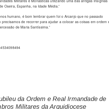
dades Militares e Monásticas utilizando uma das antigas insígnias
 de Oseira, Espanha, na Idade Média.”
enos humano, é bom lembrar quem foi o Arcanjo que no passado
m precisamos de recorrer para ajudar a colocar as coisas em ordem 
tercessão de Maria Santíssima.”
064534098494
ubileu da Ordem e Real Irmandade de
ros Militares da Arquidiocese