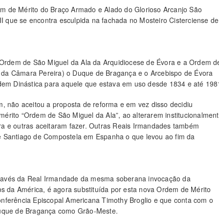
m de Mérito do Braço Armado e Alado do Glorioso Arcanjo São
 que se encontra esculpida na fachada no Mosteiro Cisterciense de
Ordem de São Miguel da Ala da Arquidiocese de Évora e a Ordem d
o da Câmara Pereira) o Duque de Bragança e o Arcebispo de Évora
m Dinástica para aquele que estava em uso desde 1834 e até 198
, não aceitou a proposta de reforma e em vez disso decidiu
érito “Ordem de São Miguel da Ala”, ao alterarem institucionalmen
ra e outras aceitaram fazer. Outras Reais Irmandades também
e Santiago de Compostela em Espanha o que levou ao fim da
ravés da Real Irmandade da mesma soberana invocação da
os da América, é agora substituída por esta nova Ordem de Mérito
nferência Episcopal Americana Timothy Broglio e que conta com o
 Duque de Bragança como Grão-Meste.