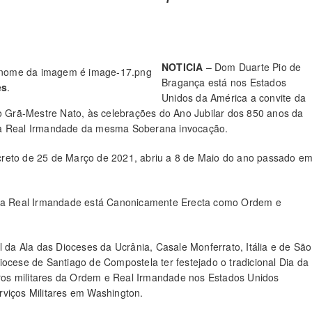
NOTICIA
– Dom Duarte Pio de
Bragança está nos Estados
es
.
Unidos da América a convite da
mo Grã-Mestre Nato, às celebrações do Ano Jubilar dos 850 anos da
; a Real Irmandade da mesma Soberana invocação.
creto de 25 de Março de 2021, abriu a 8 de Maio do ano passado e
de a Real Irmandade está Canonicamente Erecta como Ordem e
a Ala das Dioceses da Ucrânia, Casale Monferrato, Itália e de São
iocese de Santiago de Compostela ter festejado o tradicional Dia da
os militares da Ordem e Real Irmandade nos Estados Unidos
rviços Militares em Washington.