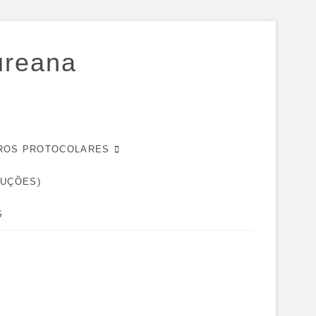
ureana
EIROS PROTOCOLARES
DUÇÕES)
S