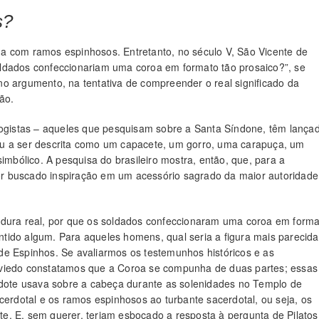
s?
tada com ramos espinhosos. Entretanto, no século V, São Vicente de
ldados confeccionariam uma coroa em formato tão prosaico?”, se
o argumento, na tentativa de compreender o real significado da
ção.
ologistas – aqueles que pesquisam sobre a Santa Síndone, têm lança
ou a ser descrita como um capacete, um gorro, uma carapuça, um
imbólico. A pesquisa do brasileiro mostra, então, que, para a
r buscado inspiração em um acessório sagrado da maior autoridade
idura real, por que os soldados confeccionaram uma coroa em form
sentido algum. Para aqueles homens, qual seria a figura mais parecida
de Espinhos. Se avaliarmos os testemunhos históricos e as
Oviedo constatamos que a Coroa se compunha de duas partes; essas
ote usava sobre a cabeça durante as solenidades no Templo de
cerdotal e os ramos espinhosos ao turbante sacerdotal, ou seja, os
e. E, sem querer, teriam esboçado a resposta à pergunta de Pilatos