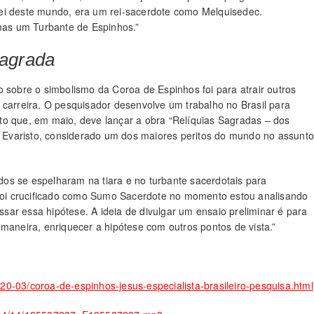
o rei deste mundo, era um rei-sacerdote como Melquisedec.
as um Turbante de Espinhos.”
Sagrada
o sobre o simbolismo da Coroa de Espinhos foi para atrair outros
 carreira. O pesquisador desenvolve um trabalho no Brasil para
tanto que, em maio, deve lançar a obra “Relíquias Sagradas – dos
os Evaristo, considerado um dos maiores peritos do mundo no assunto
os se espelharam na tiara e no turbante sacerdotais para
o foi crucificado como Sumo Sacerdote no momento estou analisando
ar essa hipótese. A ideia de divulgar um ensaio preliminar é para
maneira, enriquecer a hipótese com outros pontos de vista.”
020-03/coroa-de-espinhos-jesus-especialista-brasileiro-pesquisa.html