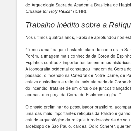
de Arqueologia Sacra da Academia Brasileira de Hagio
Crusade for Holy Relics
” (ICHR).
Trabalho inédito sobre a Relíqu
Nos últimos quatros anos, Fábio se aprofundou nos est
“Temos uma imagem bastante clara de como era a Santa
Porém, a imagem mais conhecida da Coroa de Espinho
Espinhos contradiz importantes testemunhos histórico
A iconografia ocidental consagrou imagem da Coroa de
passado, o incêndio na Catedral de Notre-Dame, de Pa
estava custodiada a relíquia mais afamada da Coroa de
do incêndio, trata-se de um círculo de juncos trançado
apenas uma peça da Coroa de Espinhos original.”
O ensaio preliminar do pesquisador brasileiro, acompa
uma das mais importantes relíquias da Paixão e ganho
estudo arqueológico da relíquia à redescoberta de seu 
arcebispo de São Paulo, cardeal Odilo Scherer, que te