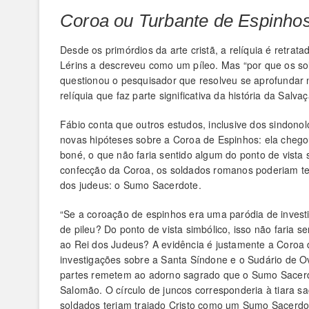
Coroa ou Turbante de Espinho
Desde os primórdios da arte cristã, a relíquia é retra
Lérins a descreveu como um píleo. Mas “por que os so
questionou o pesquisador que resolveu se aprofundar n
relíquia que faz parte significativa da história da Salva
Fábio conta que outros estudos, inclusive dos sindon
novas hipóteses sobre a Coroa de Espinhos: ela cheg
boné, o que não faria sentido algum do ponto de vista s
confecção da Coroa, os soldados romanos poderiam te
dos judeus: o Sumo Sacerdote.
“Se a coroação de espinhos era uma paródia de invest
de pileu? Do ponto de vista simbólico, isso não faria 
ao Rei dos Judeus? A evidência é justamente a Coroa 
investigações sobre a Santa Síndone e o Sudário de 
partes remetem ao adorno sagrado que o Sumo Sacerd
Salomão. O círculo de juncos corresponderia à tiara sa
soldados teriam trajado Cristo como um Sumo Sacerdot