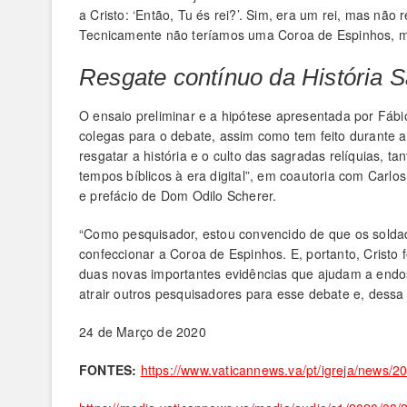
a Cristo: ‘Então, Tu és rei?’. Sim, era um rei, mas nã
Tecnicamente não teríamos uma Coroa de Espinhos, m
Resgate contínuo da História 
O ensaio preliminar e a hipótese apresentada por Fábi
colegas para o debate, assim como tem feito durante a
resgatar a história e o culto das sagradas relíquias, 
tempos bíblicos à era digital”, em coautoria com Carl
e prefácio de Dom Odilo Scherer.
“Como pesquisador, estou convencido de que os soldad
confeccionar a Coroa de Espinhos. E, portanto, Crist
duas novas importantes evidências que ajudam a endoss
atrair outros pesquisadores para esse debate e, dessa 
24 de Março de 2020
FONTES:
https://www.vaticannews.va/pt/igreja/news/2