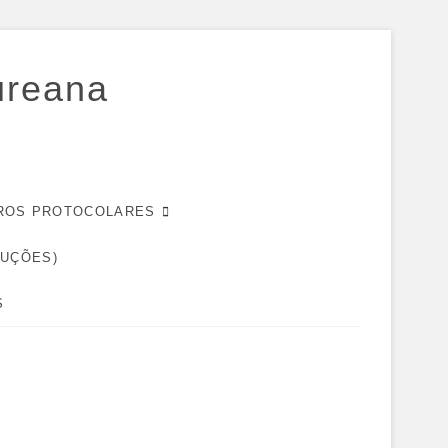
ureana
EIROS PROTOCOLARES
DUÇÕES)
S