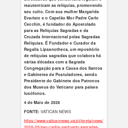
reautenticam as relíquias, promovendo
seu culto. Com sua mulher Margarida
Evaristo e o Capelão Mor Padre Carlo
Cecchin, é fundador do Apostolado
para as Relíquias Sagradas e da
Cruzada Internacional pelas Sagradas
Relíquias. É Fundador e Curador da
Regalis Lipsanotheca, um repositório
de relíquias sagradas que colabora há
várias décadas com a Sagrada
Congregação para a Causa dos Santos
e Gabinetes de Postuladores, sendo
Presidente do Gabinete dos Patronos
dos Museus do Vaticano para paises
lusófonos.
4 de Maio de 2026
FONTE:
VATICAN NEWS
https://www.vaticannews.va/pt/igreja/news/
2026-05/sao-carlos-santuario-sagradas-