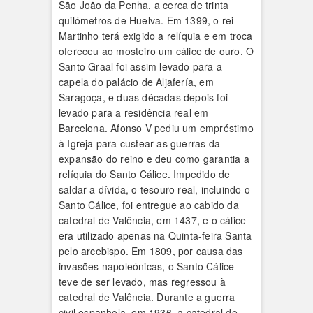
São João da Penha, a cerca de trinta
quilómetros de Huelva. Em 1399, o rei
Martinho terá exigido a relíquia e em troca
ofereceu ao mosteiro um cálice de ouro. O
Santo Graal foi assim levado para a
capela do palácio de Aljafería, em
Saragoça, e duas décadas depois foi
levado para a residência real em
Barcelona. Afonso V pediu um empréstimo
à Igreja para custear as guerras da
expansão do reino e deu como garantia a
relíquia do Santo Cálice. Impedido de
saldar a dívida, o tesouro real, incluindo o
Santo Cálice, foi entregue ao cabido da
catedral de Valência, em 1437, e o cálice
era utilizado apenas na Quinta-feira Santa
pelo arcebispo. Em 1809, por causa das
invasões napoleónicas, o Santo Cálice
teve de ser levado, mas regressou à
catedral de Valência. Durante a guerra
civil espanhola, em 1936, a catedral de