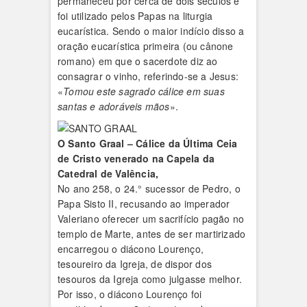
permaneceu por cerca de dois séculos e
foi utilizado pelos Papas na liturgia
eucarística. Sendo o maior indício disso a
oração eucarística primeira (ou cânone
romano) em que o sacerdote diz ao
consagrar o vinho, referindo-se a Jesus:
«
Tomou este sagrado cálice em suas
santas e adoráveis mãos
».
O Santo Graal – Cálice da Última Ceia
de Cristo venerado na Capela da
Catedral de Valência,
No ano 258, o 24.° sucessor de Pedro, o
Papa Sisto II, recusando ao imperador
Valeriano oferecer um sacrifício pagão no
templo de Marte, antes de ser martirizado
encarregou o diácono Lourenço,
tesoureiro da Igreja, de dispor dos
tesouros da Igreja como julgasse melhor.
Por isso, o diácono Lourenço foi