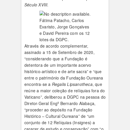
Século XVIII.
Fátima Patacho, Carlos
Evaristo, Jorge Gonçalves
e David Pereira com os 12
lotes da DGPC.
Através de acordo complementar,
assinado a 15 de Setembro de 2020,
“considerando que a Fundação é
detentora de um importante acervo
histórico-artístico e de arte sacra” e “que
entre o património da Fundação Oureana
encontra-se a
Regalis Lipsanotheca
, que
reúne a maior coleção de relíquias fora do
Vaticano”, deliberou a DGPC na pessoa do
Diretor-Geral Engº Bernardo Alabaça,
“proceder ao depósito na Fundação
Histórico – Cultural Oureana” de “um
conjunto de 12 Relíquias (Insignes) a
carecer de estudo e conservação” com “o