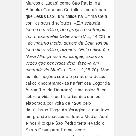
Marcos e Lucas) como São Paulo, na
Primeira Carta aos Coríntios, mencionam
que Jesus usou um cálice na Última Ceia
com os seus discípulos: «
Em seguida,
tomou um cálice, deu graças e entregou-
lho. E todos eles beberam
» (Mc., 14,23), e
«
do mesmo modo, depois da Ceia, tomou
também o cálice, dizendo: “Este cálice é a
Nova Aliança no meu sangue; todas as
vezes que beberdes dele, fazei-o em
memória de Mim”
» (1Cor., 12,25-26). Mas
as informações sobre o paradeiro desse
cálice encontramo-las na famosa Legenda
Áurea (Lenda Dourada), uma colectânea
sobre a vida e as histórias dos santos,
elaborada por volta de 1260 pelo
dominicano Tiago de Voragine, e que teve
um grande sucesso na Idade Média. Aqui
é-nos dito que São Pedro teria levado o
Santo Graal para Roma, onde