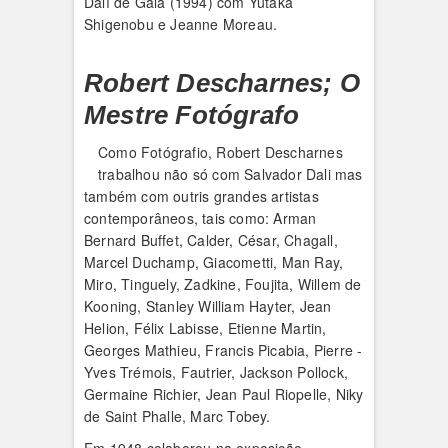
Dalí de Gala (1994) com Yutaka
Shigenobu e Jeanne Moreau.
Robert Descharnes; O
Mestre Fotógrafo
Como Fotógrafio, Robert Descharnes
trabalhou não só com Salvador Dali mas
também com outris grandes artistas
contemporâneos, tais como: Arman
Bernard Buffet, Calder, César, Chagall,
Marcel Duchamp, Giacometti, Man Ray,
Miro, Tinguely, Zadkine, Foujita, Willem de
Kooning, Stanley William Hayter, Jean
Helion, Félix Labisse, Etienne Martin,
Georges Mathieu, Francis Picabia, Pierre -
Yves Trémois, Fautrier, Jackson Pollock,
Germaine Richier, Jean Paul Riopelle, Niky
de Saint Phalle, Marc Tobey.
Em 1948 colaborou na exposição