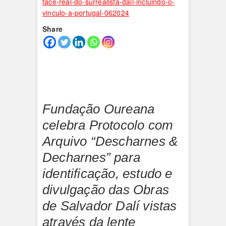
face-real-do-surrealista-dali-incluindo-o-
vinculo-a-portugal-062024
Share
Fundação Oureana
celebra Protocolo com
Arquivo “Descharnes &
Decharnes” para
identificação, estudo e
divulgação das Obras
de Salvador Dalí vistas
através da lente