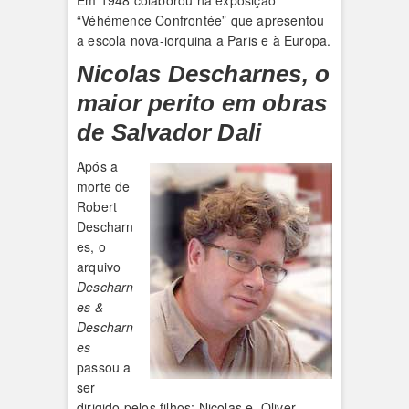
“Véhémence Confrontée” que apresentou
a escola nova-iorquina a Paris e à Europa.
Nicolas Descharnes, o
maior perito em obras
de Salvador Dali
Após a
morte de
Robert
Descharn
es, o
arquivo
Descharn
es &
Descharn
es
passou a
ser
dirigido pelos filhos; Nicolas e Oliver