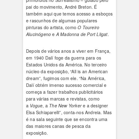
primórdios no Surrealismo – guiado pelo
pai do movimento, André Breton. É
também aqui que temos acesso a esboços
e rascunhos de algumas populares
pinturas do artista, como
O Toureiro
Alucinógeno
e
A Madonna de Port Lligat
.
Depois de vários anos a viver em França,
em 1940 Dalí foge da guerra para os
Estados Unidos da América. No terceiro
núcleo da exposição, “All is an American
dream”, fugimos com ele. “Na América,
Dalí obtém imenso sucesso comercial e
começa a fazer trabalhos publicitários
para várias marcas e revistas, como
a
Vogue
, a
The New Yorker
e a designer
Elsa Schiaparelli”, conta-nos Andreia. Mas
é na sala seguinte que se encontra uma
das maiores canas de pesca da
exposição.