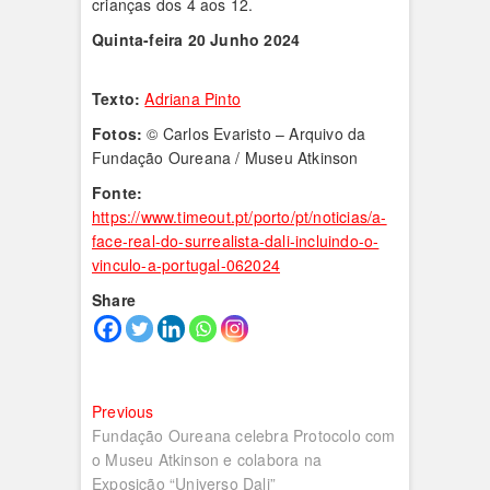
crianças dos 4 aos 12.
Quinta-feira 20 Junho 2024
Texto:
Adriana Pinto
Fotos:
© Carlos Evaristo – Arquivo da
Fundação Oureana / Museu Atkinson
Fonte:
https://www.timeout.pt/porto/pt/noticias/a-
face-real-do-surrealista-dali-incluindo-o-
vinculo-a-portugal-062024
Share
Navegação
Previous
Previous
post:
Fundação Oureana celebra Protocolo com
de
o Museu Atkinson e colabora na
artigos
Exposição “Universo Dali”