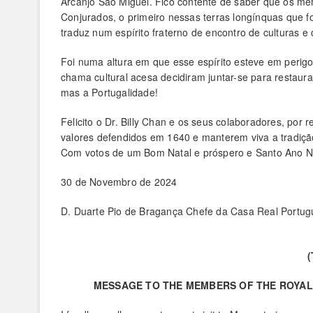
Arcanjo São Miguel. Fico contente de saber que os m
Conjurados, o primeiro nessas terras longínquas que f
traduz num espírito fraterno de encontro de culturas e 
Foi numa altura em que esse espírito esteve em peri
chama cultural acesa decidiram juntar-se para restaur
mas a Portugalidade!
Felicito o Dr. Billy Chan e os seus colaboradores, po
valores defendidos em 1640 e manterem viva a tradiçã
Com votos de um Bom Natal e próspero e Santo Ano N
30 de Novembro de 2024
D. Duarte Pio de Bragança Chefe da Casa Real Portug
MESSAGE TO THE MEMBERS OF THE ROYAL