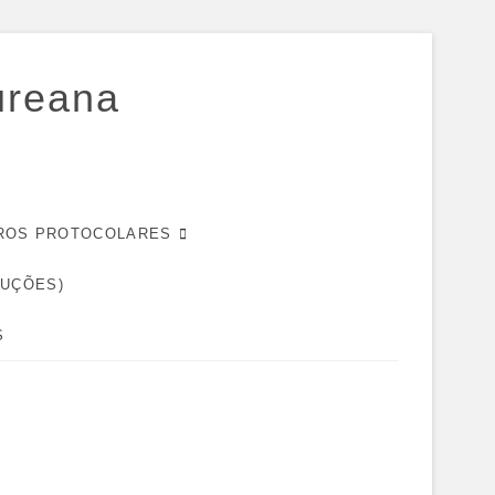
ureana
EIROS PROTOCOLARES
DUÇÕES)
S