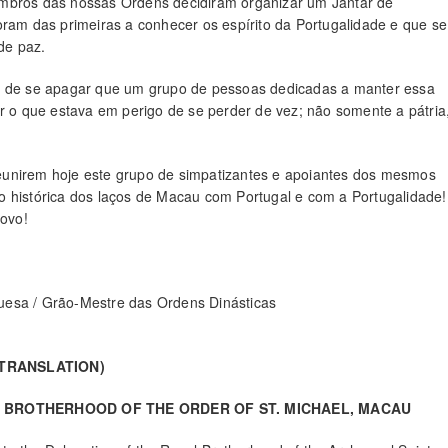
embros das nossas Ordens decidiram organizar um Jantar de
oram das primeiras a conhecer os espírito da Portugalidade e que se
de paz.
go de se apagar que um grupo de pessoas dedicadas a manter essa
ar o que estava em perigo de se perder de vez; não somente a pátria
r reunirem hoje este grupo de simpatizantes e apoiantes dos mesmos
o histórica dos laços de Macau com Portugal e com a Portugalidade!
ovo!
uesa / Grão-Mestre das Ordens Dinásticas
(TRANSLATION)
 BROTHERHOOD OF THE ORDER OF ST. MICHAEL, MACAU