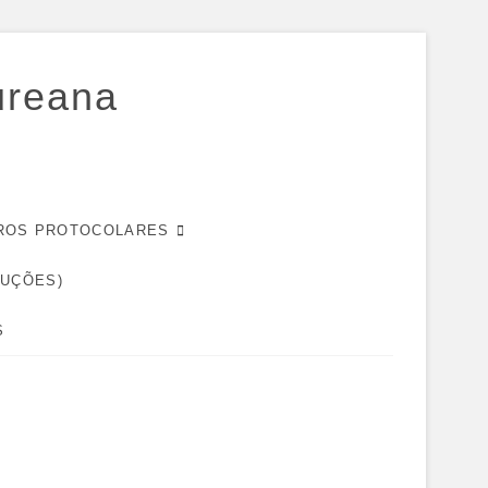
ureana
EIROS PROTOCOLARES
DUÇÕES)
S