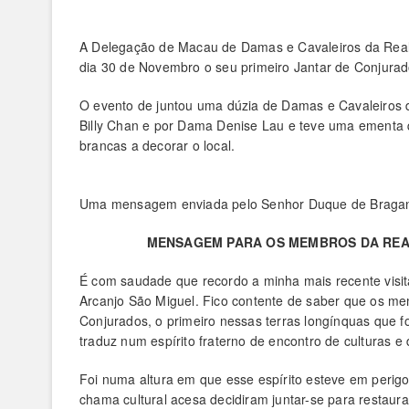
A Delegação de Macau de Damas e Cavaleiros da Real
dia 30 de Novembro o seu primeiro Jantar de Conjurad
O evento de juntou uma dúzia de Damas e Cavaleiros 
Billy Chan e por Dama Denise Lau e teve uma ementa q
brancas a decorar o local.
Uma mensagem enviada pelo Senhor Duque de Bragança 
MENSAGEM PARA OS MEMBROS DA REA
É com saudade que recordo a minha mais recente visi
Arcanjo São Miguel. Fico contente de saber que os m
Conjurados, o primeiro nessas terras longínquas que f
traduz num espírito fraterno de encontro de culturas e 
Foi numa altura em que esse espírito esteve em peri
chama cultural acesa decidiram juntar-se para restaur