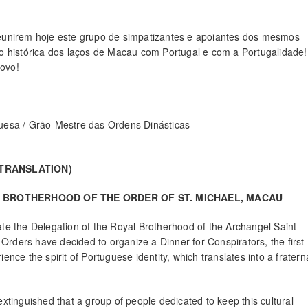
r reunirem hoje este grupo de simpatizantes e apoiantes dos mesmos
o histórica dos laços de Macau com Portugal e com a Portugalidade!
ovo!
uesa / Grão-Mestre das Ordens Dinásticas
(TRANSLATION)
 BROTHERHOOD OF THE ORDER OF ST. MICHAEL, MACAU
rate the Delegation of the Royal Brotherhood of the Archangel Saint
Orders have decided to organize a Dinner for Conspirators, the first
ience the spirit of Portuguese identity, which translates into a fratern
 extinguished that a group of people dedicated to keep this cultural