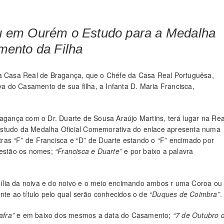
u em Ourém o Estudo para a Medalha
mento da Filha
da Casa Real de Bragança, que o Chéfe da Casa Real Portuguêsa,
 do Casamento de sua filha, a Infanta D. Maria Francisca,
gança com o Dr. Duarte de Sousa Araújo Martins, terá lugar na Rea
 estudo da Medalha Oficial Comemorativa do enlace apresenta numa
ras “F” de Francisca e
“D” de Duarte estando o “F” encimado por
 estão os nomes;
“Francisca e Duarte”
e por baixo a palavra
ília da noiva e do noivo e o meio encimando ambos r uma Coroa ou
nte ao título pelo qual serão conhecidos o de
“Duques de Coimbra”
.
afra”
e em baixo dos mesmos a data do Casamento;
“7 de Outubro 