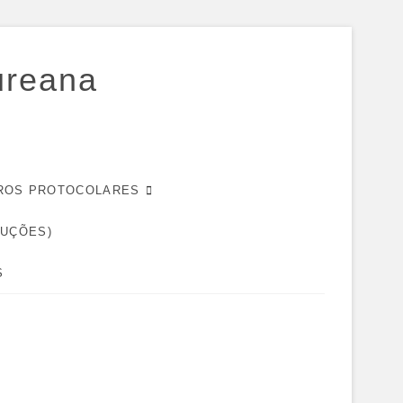
ureana
EIROS PROTOCOLARES
DUÇÕES)
S