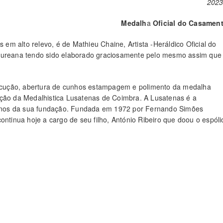
2023
Medalh
a
Oficial do Casamen
m alto relevo, é de Mathieu Chaine, Artista -Heráldico Oficial do
 Oureana tendo sido elaborado graciosamente pelo mesmo assim que
ecução, abertura de cunhos estampagem e polimento da medalha
ão da Medalhistica Lusatenas de Coimbra. A Lusatenas é a
0 anos da sua fundação. Fundada em 1972 por Fernando Simões
ontinua hoje a cargo de seu filho, António Ribeiro que doou o espóli