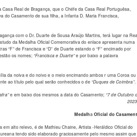
da Casa Real de Bragança, que o Chéfe da Casa Real Portuguêsa,
 do Casamento de sua filha, a Infanta D. Maria Francisca,
gança com o Dr. Duarte de Sousa Araújo Martins, terá lugar na Rea
 estudo da Medalha Oficial Comemorativa do enlace apresenta numa
ras “F” de Francisca e
“D” de Duarte estando o “F” encimado por
 estão os nomes;
“Francisca e Duarte”
e por baixo a palavra
ília da noiva e do noivo e o meio encimando ambos r uma Coroa ou
nte ao título pelo qual serão conhecidos o de
“Duques de Coimbra”
.
afra”
e em baixo dos mesmos a data do Casamento;
“7 de Outubro 
2023
Medalh
a
Oficial do Casamen
m alto relevo, é de Mathieu Chaine, Artista -Heráldico Oficial do
 Oureana tendo sido elaborado graciosamente pelo mesmo assim que