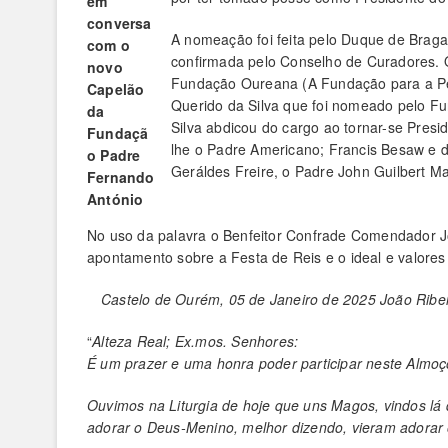
em
conversa
A nomeação foi feita pelo Duque de Brag
com o
confirmada pelo Conselho de Curadores. 
novo
Fundação Oureana (A Fundação para a Pesq
Capelão
Querido da Silva que foi nomeado pelo Fu
da
Silva abdicou do cargo ao tornar-se Pres
Fundaçã
lhe o Padre Americano; Francis Besaw e 
o Padre
Geráldes Freire, o Padre John Guilbert Ma
Fernando
António
No uso da palavra o Benfeitor Confrade Comendador Jo
apontamento sobre a Festa de Reis e o ideal e valore
Castelo de Ourém, 05 de Janeiro de 2025
João Ribei
“
Alteza Real; Ex.mos. Senhores:
É um prazer e uma honra poder participar neste Almoç
Ouvimos na Liturgia de hoje que uns Magos, vindos lá 
adorar o Deus-Menino, melhor dizendo, vieram adorar 