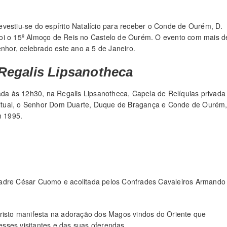
vestiu-se do espírito Natalício para receber o Conde de Ourém, D.
foi o 15º Almoço de Reis no Castelo de Ourém. O evento com mais d
enhor, celebrado este ano a 5 de Janeiro.
 Regalis Lipsanotheca
a às 12h30, na Regalis Lipsanotheca, Capela de Relíquias privada
itual, o Senhor Dom Duarte, Duque de Bragança e Conde de Ourém
m 1995.
Padre César Cuomo e acolitada pelos Confrades Cavaleiros Armando
Cristo manifesta na adoração dos Magos vindos do Oriente que
sses visitantes e das suas oferendas.