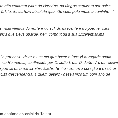
ara não voltarem junto de Herodes, os Magos seguiram por outro
m Cristo, de certeza absoluta que não volta pelo mesmo caminho…
“
 mas viemos do norte e do sul, do nascente e do poente, para
ança que Deus guarde, bem como toda a sua Excelentíssima
l é por assim dizer o mesmo que beijar a face já enrugada deste
nso Henriques, continuado por D. João I, por
D. João IV e por assi
anspôs os umbrais da eternidade. Tenho / temos o coração e os olhos
nclita descendência, a quem desejo / desejamos um bom ano de
um abafado especial de Tomar.