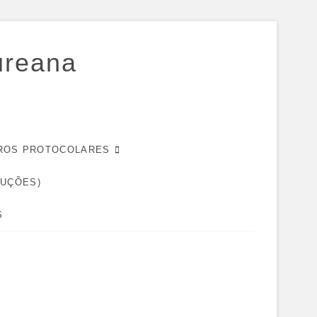
ureana
EIROS PROTOCOLARES
DUÇÕES)
S