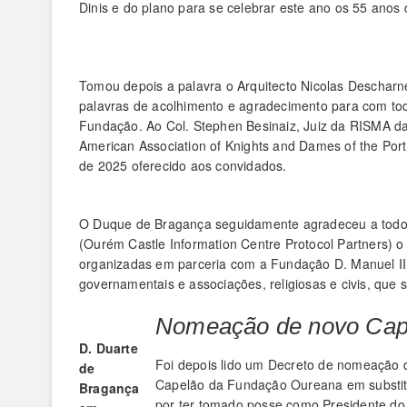
Dinis e do plano para se celebrar este ano os 55 ano
Tomou depois a palavra o Arquitecto Nicolas Deschar
palavras de acolhimento e agradecimento para com todo
Fundação. Ao Col. Stephen Besinaiz, Juiz da RISMA da
American Association of Knights and Dames of the Por
de 2025 oferecido aos convidados.
O Duque de Bragança seguidamente agradeceu a todo
(Ourém Castle Information Centre Protocol Partners) o
organizadas em parceria com a Fundação D. Manuel II 
governamentais e associações, religiosas e civis, que
Nomeação de novo Cap
D. Duarte
Foi depois lido um Decreto de nomeação
de
Capelão da Fundação Oureana em substit
Bragança
por ter tomado posse como Presidente do