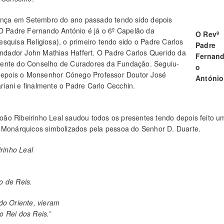
ança em Setembro do ano passado tendo sido depois
O Padre Fernando António é já o 6º Capelão da
O Revº
uisa Religiosa), o primeiro tendo sido o Padre Carlos
Padre
ndador John Mathias Haffert. O Padre Carlos Querido da
Fernan
idente do Conselho de Curadores da Fundação. Seguiu-
o
depois o Monsenhor Cónego Professor Doutor José
António
riani e finalmente o Padre Carlo Cecchin.
ão Ribeirinho Leal saudou todos os presentes tendo depois feito u
s Monárquicos simbolizados pela pessoa do Senhor D. Duarte.
rinho Leal
o de Reis.
do Oriente, vieram
o Rei dos Reis.”