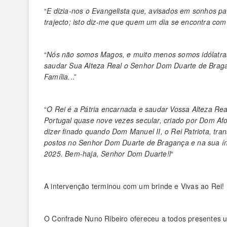
“
E dizia-nos o Evangelista que, avisados em sonhos p
trajecto; isto diz-me que quem um dia se encontra co
“
Nós não somos Magos, e muito menos somos idólatras;
saudar Sua Alteza Real o Senhor Dom Duarte de Brag
Família.
..”
“
O Rei é a Pátria encarnada e saudar Vossa Alteza Rea
Portugal quase nove vezes secular, criado por Dom Afo
dizer finado quando Dom Manuel II, o Rei Patriota, tr
postos no Senhor Dom Duarte de Bragança e na sua í
2025. Bem-haja, Senhor Dom Duarte!l
“
A intervenção terminou com um brinde e Vivas ao Rei!
O Confrade Nuno Ribeiro ofereceu a todos presentes 