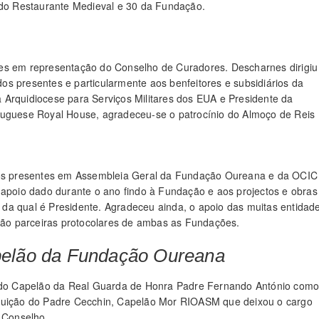
s do Restaurante Medieval e 30 da Fundação.
nes em representação do Conselho de Curadores. Descharnes dirigiu
s presentes e particularmente aos benfeitores e subsidiários da
 Arquidiocese para Serviços Militares dos EUA e Presidente da
tuguese Royal House, agradeceu-se o patrocínio do Almoço de Reis
s presentes em Assembleia Geral da Fundação Oureana e da OCIC
 apoio dado durante o ano findo à Fundação e aos projectos e obras
da qual é Presidente. Agradeceu ainda, o apoio das muitas entidad
 são parceiras protocolares de ambas as Fundações.
elão da Fundação Oureana
 do Capelão da Real Guarda de Honra Padre Fernando António com
uição do Padre Cecchin, Capelão Mor RIOASM que deixou o cargo
 Conselho.