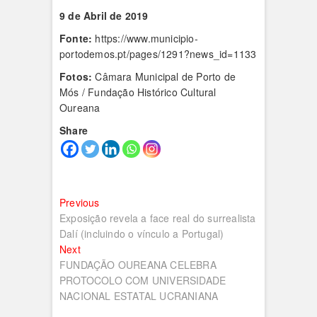
9 de Abril de 2019
Fonte:
https://www.municipio-
portodemos.pt/pages/1291?news_id=1133
Fotos:
Câmara Municipal de Porto de
Mós / Fundação Histórico Cultural
Oureana
Share
Navegação
Previous
Previous
post:
Exposição revela a face real do surrealista
de
Dalí (incluindo o vínculo a Portugal)
artigos
Next
Next
post:
FUNDAÇÃO OUREANA CELEBRA
PROTOCOLO COM UNIVERSIDADE
NACIONAL ESTATAL UCRANIANA