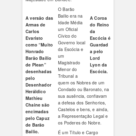
O Barão
Bailio era na
A versão das
A Coroa
Idade Média
Armas de
do Reino
um Oficial
Carlos
da
Cívico do
Evaristo
Escócia é
Governo local
como “Muito
Guardad
da Escócia e
Honrado
a pelo
um
Barão Bailio
Lord
Magistrado
de Plean”
Lyon da
Menor do
desenhadas
Escócia.
Tribunal a
pelo
quem os Nobres de um
Desenhador
Condado ou Baronato, na
Heráldico
sua ausência, confiavam
Mathieu
a defesa dos Senhorios,
Chaine são
Castelos e bens, e ainda,
encimadas
a Representação Legal e
pelo
Capuz
os Poderes do Nobre.
de Barão
Bailio
.
É um Título e Cargo