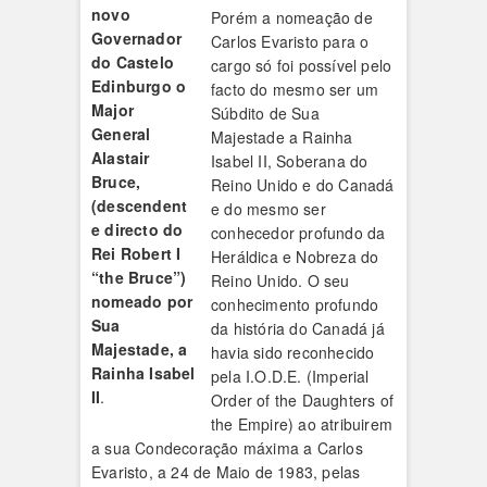
novo
Porém a nomeação de
Governador
Carlos Evaristo para o
do Castelo
cargo só foi possível pelo
Edinburgo
o
facto do mesmo ser um
Major
Súbdito de Sua
General
Majestade a Rainha
Alastair
Isabel II, Soberana do
Bruce,
Reino Unido e do Canadá
(descendent
e do mesmo ser
e directo do
conhecedor profundo da
Rei Robert I
Heráldica e Nobreza do
“the Bruce”)
Reino Unido. O seu
nomeado por
conhecimento profundo
Sua
da história do Canadá já
Majestade, a
havia sido reconhecido
Rainha Isabel
pela I.O.D.E. (Imperial
II
.
Order of the Daughters of
the Empire) ao atribuirem
a sua Condecoração máxima a Carlos
Evaristo, a 24 de Maio de 1983, pelas