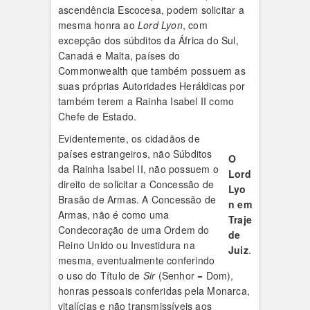
ascendência Escocesa, podem solicitar a
mesma honra ao
Lord Lyon
, com
excepção dos súbditos da África do Sul,
Canadá e Malta, países do
Commonwealth que também possuem as
suas próprias Autoridades Heráldicas por
também terem a Rainha Isabel II como
Chefe de Estado.
Evidentemente, os cidadãos de
países estrangeiros, não Súbditos
O
da Rainha Isabel II, não possuem o
Lord
direito de solicitar a Concessão de
Lyo
Brasão de Armas. A Concessão de
n em
Armas, não é como uma
Traje
Condecoração de uma Ordem do
de
Reino Unido ou Investidura na
Juiz
.
mesma, eventualmente conferindo
o uso do Título de
Sir
(Senhor = Dom),
honras pessoais conferidas pela Monarca,
vitalícias e não transmissíveis aos