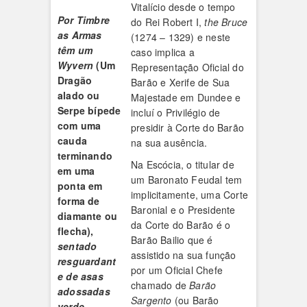
Vitalício desde o tempo
Por Timbre
do Rei Robert I,
the Bruce
as Armas
(1274 – 1329) e neste
têm um
caso implica a
Wyvern
(Um
Representação Oficial do
Dragão
Barão e Xerife de Sua
alado ou
Majestade em Dundee e
Serpe bípede
incluí o Privilégio de
com uma
presidir à Corte do Barão
cauda
na sua ausência.
terminando
Na Escócia, o titular de
em uma
um Baronato Feudal tem
ponta em
implicitamente, uma Corte
forma de
Baronial e o Presidente
diamante ou
da Corte do Barão é o
flecha
),
Barão Bailio que é
sentado
assistido na sua função
resguardant
por um Oficial Chefe
e de asas
chamado de
Barão
adossadas
Sargento
(ou Barão
verde,