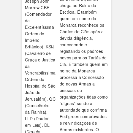
Joseph John
chega ao Reino da
Morrow CBE
Escócia. É também
(Comendador
quem em nome da
da
Monarca reconhece os
Excelentíssima
Chefes de Clãs após a
Ordem do
devida diligência,
Império
concedendo e
Britânico), KStJ
registando os padrões
(Cavaleiro de
novos para os Tartãs de
Graça e Justiça
Clã. É também quem em
da
nome da Monarca
Venerabilíssima
processa a Concessão
Ordem do
de novas Armas a
Hospital de São
pessoas ou
João de
organizações tidas como
Jerusalém), QC
“dignas” sendo a
(Conselheiro
autoridade que confirma
da Rainha),
Pedigrees comprovados
LLD (Doutor
e reivindicações de
em Leis), DL
Armas existentes. O
(
Deputy