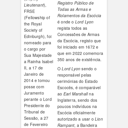
Registro Público de
Lieutenant
),
Todas as Armas e
FRSE
Rolamentos da Escócia
(Fellowship of
é onde o
Lord Lyon
the Royal
regista todos as
Society of
Concessões de Armas
Edinburgh), foi
da Escócia, registo que
nomeado para
foi iniciado em 1672 e
o cargo por
que em 2022 comemora
Sua Majestade
350 anos de existência.
a Rainha Isabel
II, a 17 de
O
Lord Lyon
sendo o
Janeiro de
responsável pelas
2014 e tomou
cerimónias do Estado
posse com
Escocês, é comparável
Juramento
ao
Earl Marshall
na
perante o
Lord
Inglaterra, sendo dos
Presidente do
poucos indivíduos na
Tribunal de
Escócia oficialmente
Sessão, a 27
autorizado a usar o
Lion
de Fevereiro
Rampant
, a Bandeira