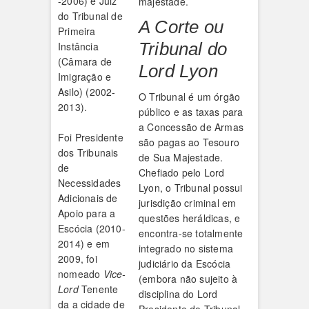
-2006) e Juiz
majestade.
do Tribunal de
A Corte ou
Primeira
Tribunal do
Instância
(Câmara de
Lord Lyon
Imigração e
Asilo) (2002-
O Tribunal é um órgão
2013).
público e as taxas para
a Concessão de Armas
Foi Presidente
são pagas ao Tesouro
dos Tribunais
de Sua Majestade.
de
Chefiado pelo Lord
Necessidades
Lyon, o Tribunal possui
Adicionais de
jurisdição criminal em
Apoio para a
questões heráldicas, e
Escócia (2010-
encontra-se totalmente
2014) e em
integrado no sistema
2009, foi
judiciário da Escócia
nomeado
Vice-
(embora não sujeito à
Lord
Tenente
disciplina do Lord
da a cidade de