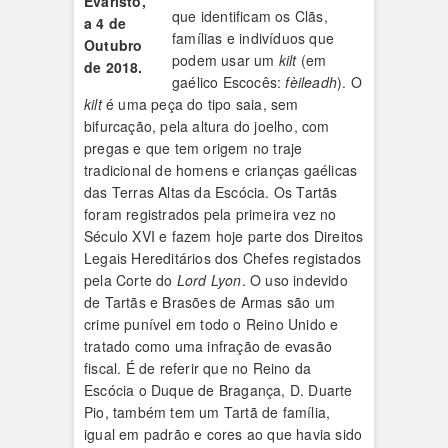
Evaristo,
que identificam os Clãs,
a 4 de
famílias e indivíduos que
Outubro
podem usar um
kilt
(em
de 2018.
gaélico Escocês:
fèileadh
). O
kilt
é uma peça do tipo saia, sem
bifurcação, pela altura do joelho, com
pregas e que tem origem no traje
tradicional de homens e crianças gaélicas
das Terras Altas da Escócia. Os Tartãs
foram registrados pela primeira vez no
Século XVI e fazem hoje parte dos Direitos
Legais Hereditários dos Chefes registados
pela Corte do
Lord Lyon
. O uso indevido
de Tartãs e Brasões de Armas são um
crime punível em todo o Reino Unido e
tratado como uma infração de evasão
fiscal. É de referir que no Reino da
Escócia o Duque de Bragança, D. Duarte
Pio, também tem um Tartã de família,
igual em padrão e cores ao que havia sido