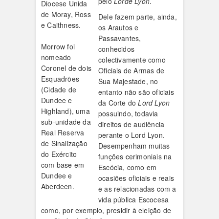
pelo
Lorde Lyon
.
Diocese Unida
de Moray, Ross
Dele fazem parte, ainda,
e Caithness.
os Arautos e
Passavantes,
Morrow foi
conhecidos
nomeado
colectivamente como
Coronel de dois
Oficiais de Armas de
Esquadrões
Sua Majestade, no
(Cidade de
entanto não são oficiais
Dundee e
da Corte do
Lord Lyon
Highland), uma
possuindo, todavia
sub-unidade da
direitos de audiência
Real Reserva
perante o Lord Lyon.
de Sinalização
Desempenham muitas
do Exército
funções cerimoniais na
com base em
Escócia, como em
Dundee e
ocasiões oficiais e reais
Aberdeen.
e as relacionadas com a
vida pública Escocesa
como, por exemplo, presidir à eleição de