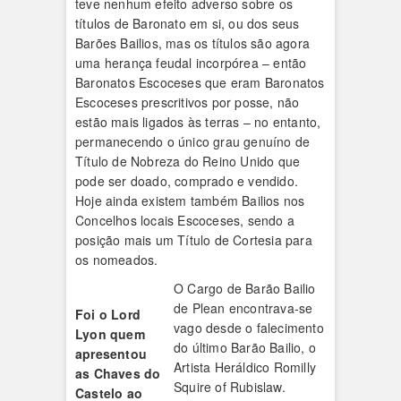
teve nenhum efeito adverso sobre os
títulos de Baronato em si, ou dos seus
Barões Bailios, mas os títulos são agora
uma herança feudal incorpórea – então
Baronatos Escoceses que eram Baronatos
Escoceses prescritivos por posse, não
estão mais ligados às terras – no entanto,
permanecendo o único grau genuíno de
Título de Nobreza do Reino Unido que
pode ser doado, comprado e vendido.
Hoje ainda existem também Bailios nos
Concelhos locais Escoceses, sendo a
posição mais um Título de Cortesia para
os nomeados.
O Cargo de Barão Bailio
de Plean encontrava-se
Foi o Lord
vago desde o falecimento
Lyon quem
do último Barão Bailio, o
apresentou
Artista Heráldico Romilly
as Chaves do
Squire of Rubislaw.
Castelo ao