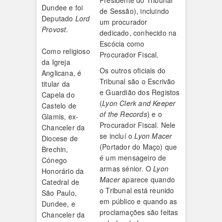
Presidente do Tribunal
Dundee e foi
de Sessão), incluindo
Deputado
Lord
um procurador
Provost
.
dedicado, conhecido na
Escócia como
Como religioso
Procurador Fiscal.
da Igreja
Os outros oficiais do
Anglicana, é
Tribunal são o Escrivão
titular da
e Guardião dos Registos
Capela do
(
Lyon Clerk and Keeper
Castelo de
of the Records
) e o
Glamis, ex-
Procurador Fiscal. Nele
Chanceler da
se incluí o
Lyon Macer
Diocese de
(Portador do Maço) que
Brechin,
é um mensageiro de
Cónego
armas sénior. O
Lyon
Honorário da
Macer
aparece quando
Catedral de
o Tribunal está reunido
São Paulo,
em público e quando as
Dundee, e
proclamações são feitas
Chanceler da