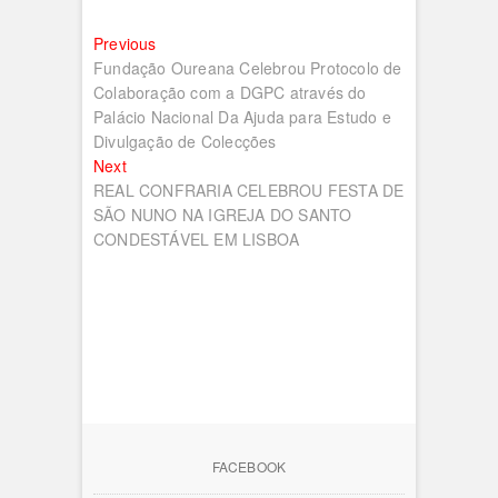
Navegação
Previous
Previous
post:
Fundação Oureana Celebrou Protocolo de
de
Colaboração com a DGPC através do
artigos
Palácio Nacional Da Ajuda para Estudo e
Divulgação de Colecções
Next
Next
post:
REAL CONFRARIA CELEBROU FESTA DE
SÃO NUNO NA IGREJA DO SANTO
CONDESTÁVEL EM LISBOA
FACEBOOK