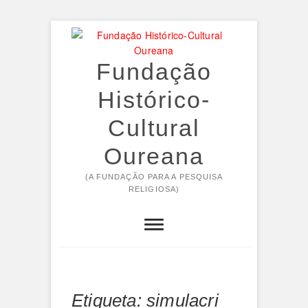
Skip
to
content
Fundação
Histórico-
Cultural
Oureana
(A FUNDAÇÃO PARA A PESQUISA
RELIGIOSA)
Etiqueta:
simulacri