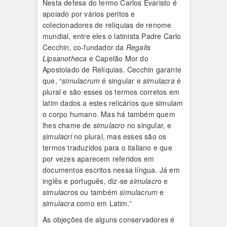
Nesta defesa do termo Carlos Evaristo é
apoiado por vários peritos e
colecionadores de relíquias de renome
mundial, entre eles o latinista Padre Carlo
Cecchin, co-fundador da
Regalis
Lipsanotheca
e Capelão Mor do
Apostolado de Relíquias. Cecchin garante
que, “
simulacrum
é singular e
simulacra
é
plural e são esses os termos corretos em
latim dados a estes relicários que simulam
o corpo humano. Mas há também quem
lhes chame de
simulacro
no singular, e
simulacri
no plural, mas esses são os
termos traduzidos para o italiano e que
por vezes aparecem referidos em
documentos escritos nessa língua. Já em
inglês e português, diz-se
simulacr
o e
simulacr
os ou também
simulacrum
e
simulacra
como em Latim.”
As objeções de alguns conservadores é