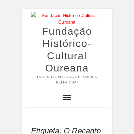
Skip
to
content
Fundação
Histórico-
Cultural
Oureana
(A FUNDAÇÃO PARA A PESQUISA
RELIGIOSA)
Etiqueta:
O Recanto