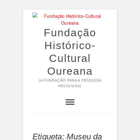
Skip
to
content
Fundação
Histórico-
Cultural
Oureana
(A FUNDAÇÃO PARA A PESQUISA
RELIGIOSA)
Etiqueta:
Museu da