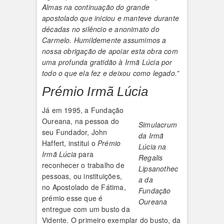
Almas na continuação do grande
apostolado que iniciou e manteve durante
décadas no silêncio e anonimato do
Carmelo. Humildemente assumimos a
nossa obrigação de apoiar esta obra com
uma profunda gratidão à Irmã Lúcia por
todo o que ela fez e deixou como legado.”
Prémio Irmã Lúcia
Já em 1995, a Fundação
Oureana, na pessoa do
Simulacrum
seu Fundador, John
da Irmã
Haffert, institui o
Prémio
Lúcia na
Irmã Lúcia
para
Regalis
reconhecer o trabalho de
Lipsanothec
pessoas, ou instituições,
a
da
no Apostolado de Fátima,
Fundação
prémio esse que é
Oureana
entregue com um busto da
Vidente. O primeiro exemplar do busto, da