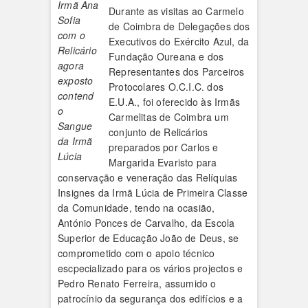
Irmã Ana
Durante as visitas ao Carmelo
Sofia
de Coimbra de Delegações dos
com o
Executivos do Exército Azul, da
Relicário
Fundação Oureana e dos
agora
Representantes dos Parceiros
exposto
Protocolares O.C.I.C. dos
contend
E.U.A., foi oferecido às Irmãs
o
Carmelitas de Coimbra um
Sangue
conjunto de Relicários
da Irmã
preparados por Carlos e
Lúcia
Margarida Evaristo para
conservação e veneração das Relíquias
Insignes da Irmã Lúcia de Primeira Classe
da Comunidade, tendo na ocasião,
António Ponces de Carvalho, da Escola
Superior de Educação João de Deus, se
comprometido com o apoio técnico
escpecializado para os vários projectos e
Pedro Renato Ferreira, assumido o
patrocínio da segurança dos edifícios e a