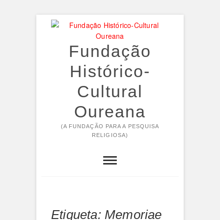
Skip
to
content
Fundação
Histórico-
Cultural
Oureana
(A FUNDAÇÃO PARA A PESQUISA
RELIGIOSA)
Etiqueta:
Memoriae