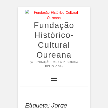
Skip
to
content
Fundação
Histórico-
Cultural
Oureana
(A FUNDAÇÃO PARA A PESQUISA
RELIGIOSA)
Etiqueta:
Jorge