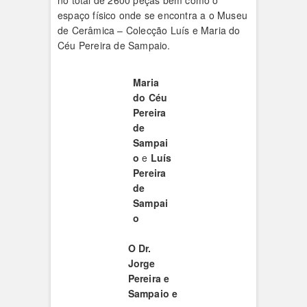
no total de 2600 peças bem como o
espaço físico onde se encontra a o Museu
de Cerâmica – Colecção Luís e Maria do
Céu Pereira de Sampaio.
Maria
do Céu
Pereira
de
Sampai
o
e
Luís
Pereira
de
Sampai
o
O Dr.
Jorge
Pereira e
Sampaio e