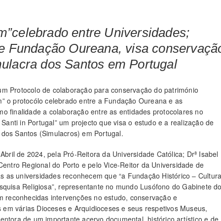
m”celebrado entre Universidades;
) e Fundação Oureana, visa conservaçã
mulacra dos Santos em Portugal
um Protocolo de colaboração para conservação do património
m” o protocólo celebrado entre a Fundação Oureana e as
o finalidade a colaboração entre as entidades protocolares no
 Santi in Portugal” um projecto que visa o estudo e a realização de
 dos Santos (Simulacros) em Portugal.
bril de 2024, pela Pró-Reitora da Universidade Católica; Drª Isabel
entro Regional do Porto e pelo Vice-Reitor da Universidade de
s as universidades reconhecem que “a Fundação Histórico – Cultura
quisa Religiosa”, representante no mundo Lusófono do Gabinete d
 reconhecidas intervenções no estudo, conservação e
s em várias Dioceses e Arquidioceses e seus respetivos Museus,
tora de um importante acervo documental, histórico artístico e de