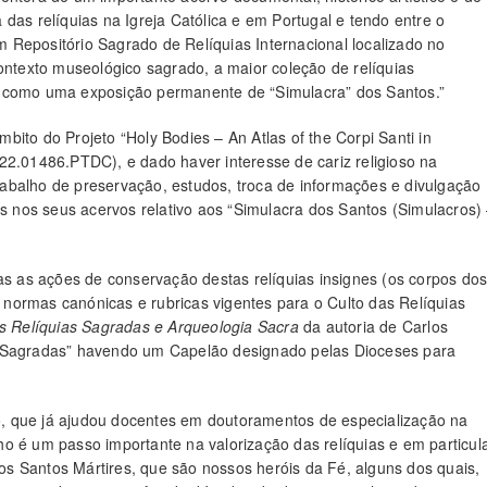
 das relíquias na Igreja Católica e em Portugal e tendo entre o
m Repositório Sagrado de Relíquias Internacional localizado no
ntexto museológico sagrado, a maior coleção de relíquias
im como uma exposição permanente de “Simulacra” dos Santos.”
mbito do Projeto “Holy Bodies – An Atlas of the Corpi Santi in
022.01486.PTDC), e dado haver interesse de cariz religioso na
rabalho de preservação, estudos, troca de informações e divulgação
 nos seus acervos relativo aos “Simulacra dos Santos (Simulacros)
s as ações de conservação destas relíquias insignes (os corpos do
 normas canónicas e rubricas vigentes para o Culto das Relíquias
as Relíquias Sagradas e Arqueologia Sacra
da autoria de Carlos
uias Sagradas” havendo um Capelão designado pelas Dioceses para
o, que já ajudou docentes em doutoramentos de especialização na
ho é um passo importante na valorização das relíquias e em particul
s Santos Mártires, que são nossos heróis da Fé, alguns dos quais,