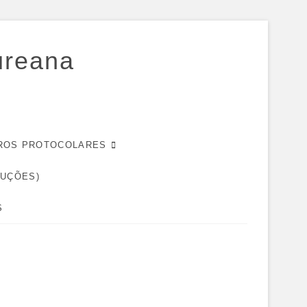
ureana
EIROS PROTOCOLARES
DUÇÕES)
S