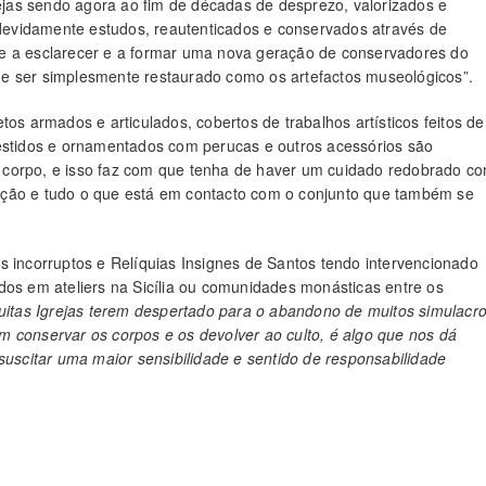
jas sendo agora ao fim de décadas de desprezo, valorizados e
evidamente estudos, reautenticados e conservados através de
de a esclarecer e a formar uma nova geração de conservadores do
e ser simplesmente restaurado como os artefactos museológicos”.
tos armados e articulados, cobertos de trabalhos artísticos feitos de
vestidos e ornamentados com perucas e outros acessórios são
 corpo, e isso faz com que tenha de haver um cuidado redobrado c
nção e tudo o que está em contacto com o conjunto que também se
s incorruptos e Relíquias Insignes de Santos tendo intervencionado
dos em ateliers na Sicília ou comunidades monásticas entre os
uitas Igrejas terem despertado para o abandono de muitos simulacr
 conservar os corpos e os devolver ao culto, é algo que nos dá
suscitar uma maior sensibilidade e sentido de responsabilidade