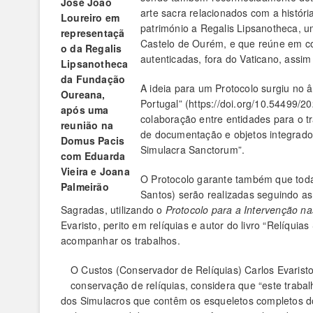
José João
arte sacra relacionados com a história
Loureiro em
património a Regalis Lipsanotheca, u
representaçã
Castelo de Ourém, e que reúne em co
o da Regalis
autenticadas, fora do Vaticano, ass
Lipsanotheca
da Fundação
A ideia para um Protocolo surgiu no â
Oureana,
Portugal” (https://doi.org/10.54499/2
após uma
colaboração entre entidades para o t
reunião na
de documentação e objetos integrados
Domus Pacis
Simulacra Sanctorum”.
com Eduarda
Vieira e Joana
O Protocolo garante também que toda
Palmeirão
Santos) serão realizadas seguindo as
Sagradas, utilizando o
Protocolo para a Intervenção n
Evaristo, perito em relíquias e autor do livro “Relíq
acompanhar os trabalhos.
O Custos (Conservador de Relíquias) Carlos Evarist
conservação de relíquias, considera que “este trabal
dos Simulacros que contêm os esqueletos completos do