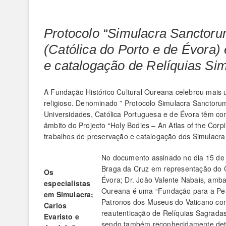
Protocolo “Simulacra Sanctoru
(Católica do Porto e de Évora
e catalogação de Relíquias Si
A Fundação Histórico Cultural Oureana celebrou mais 
religioso. Denominado ” Protocolo Simulacra Sanctoru
Universidades, Católica Portuguesa e de Évora têm com
âmbito do Projecto “Holy Bodies – An Atlas of the Corpi
trabalhos de preservação e catalogação dos Simulacra
No documento assinado no dia 15 de A
Braga da Cruz em representação do C
Os
Évora; Dr. João Valente Nabais, amba
especialistas
Oureana é uma “Fundação para a Pes
em Simulacra;
Patronos dos Museus do Vaticano com
Carlos
reautenticação de Relíquias Sagrada
Evaristo e
sendo também reconhecidamente deten