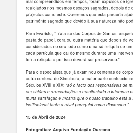
mal compreendidos em tempos, foram expulsos de igre
realojados nos mesmos espaços sagrados, depois de d
projectos como este. Queremos que esta parceria aju
património sagrado que devido à sua natureza não pod
Para Evaristo; “Trata-se dos Corpos de Santos; esquele
pasta de papel, cera ou outra matéria que depois de 
considerados no seu todo como uma só relíquia de um
cada partícula que cai do mesmo durante uma interve
torna relíquia e por isso deverá ser preservado.”
Para o especialista que já examinou centenas de corpo
outra centena de Simulacra, a maior parte confecciona
Séculos XVIII e XIX;
“só o facto dos responsáveis de m
em sótãos e arrecadações e manifestado o interesse em
muita satisfação e mostra que o nosso trabalho está a 
institucional tanto a nível paroquial como diocesano.”
15 de Abril de 2024
Fotografias: Arquivo Fundação Oureana