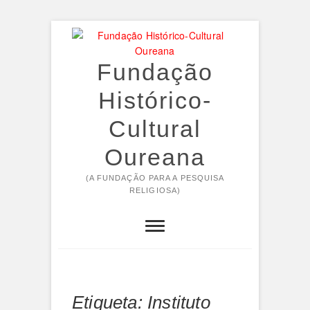
Skip
to
content
Fundação
Histórico-
Cultural
Oureana
(A FUNDAÇÃO PARA A PESQUISA
RELIGIOSA)
Etiqueta:
Instituto