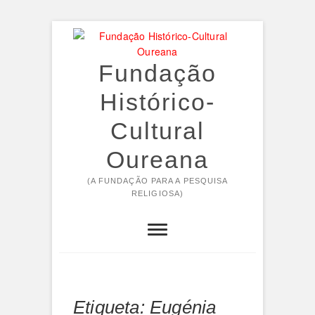
Skip
to
content
Fundação
Histórico-
Cultural
Oureana
(A FUNDAÇÃO PARA A PESQUISA
RELIGIOSA)
Etiqueta:
Eugénia