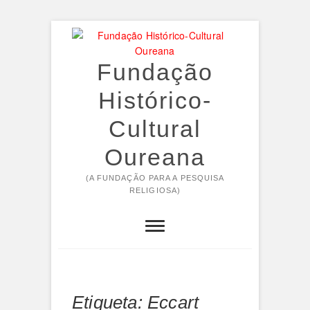
Skip
to
content
Fundação
Histórico-
Cultural
Oureana
(A FUNDAÇÃO PARA A PESQUISA
RELIGIOSA)
Etiqueta:
Eccart