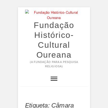
Skip
to
content
Fundação
Histórico-
Cultural
Oureana
(A FUNDAÇÃO PARA A PESQUISA
RELIGIOSA)
Etiqueta:
Câmara