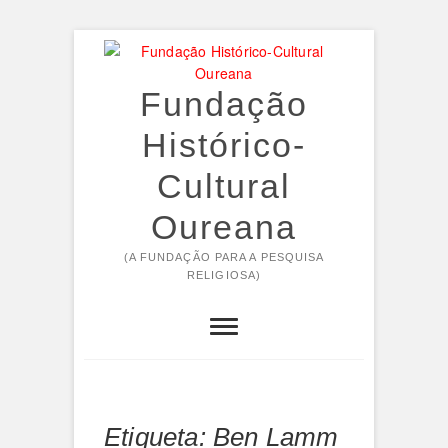
Skip
to
content
Fundação
Histórico-
Cultural
Oureana
(A FUNDAÇÃO PARA A PESQUISA
RELIGIOSA)
Etiqueta:
Ben Lamm