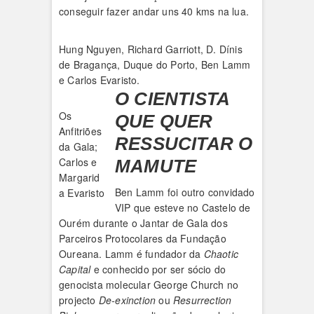
conseguir fazer andar uns 40 kms na lua.
Hung Nguyen, Richard Garriott, D. Dínis
de Bragança, Duque do Porto, Ben Lamm
e Carlos Evaristo.
O CIENTISTA
Os
QUE QUER
Anfitriões
RESSUCITAR O
da Gala;
Carlos e
MAMUTE
Margarid
Ben Lamm foi outro convidado
a Evaristo
VIP que esteve no Castelo de
Ourém durante o Jantar de Gala dos
Parceiros Protocolares da Fundação
Oureana. Lamm é fundador da
Chaotic
Capital
e conhecido por ser sócio do
genocista molecular George Church no
projecto
De-exinction
ou
Resurrection