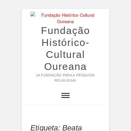
Skip
to
content
Fundação
Histórico-
Cultural
Oureana
(A FUNDAÇÃO PARA A PESQUISA
RELIGIOSA)
Etiqueta:
Beata