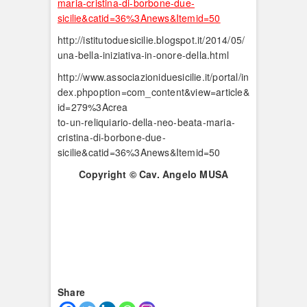
maria-cristina-di-borbone-due-
sicilie&catid=36%3Anews&Itemid=50
http://istitutoduesicilie.blogspot.it/2014/05/
una-bella-iniziativa-in-onore-della.html
http://www.associazioniduesicilie.it/portal/in
dex.phpoption=com_content&view=article&
id=279%3Acrea
to-un-reliquiario-della-neo-beata-maria-
cristina-di-borbone-due-
sicilie&catid=36%3Anews&Itemid=50
Copyright © Cav. Angelo MUSA
Share